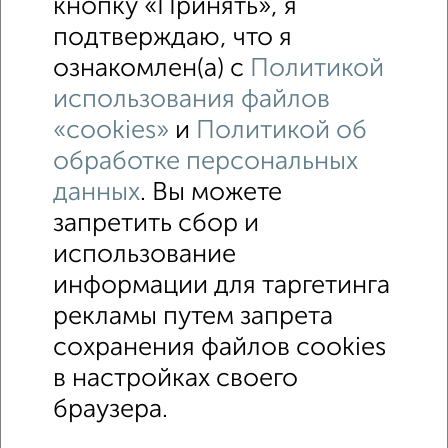
кнопку «Принять», я
подтверждаю, что я
ознакомлен(а) с
Политикой
использования файлов
«cookies»
и
Политикой об
обработке персональных
данных
. Вы можете
запретить сбор и
использование
↑ НАВЕРХ К МЕНЮ
информации для таргетинга
Машиноместа в паркинге
Без посредников
рекламы путем запрета
сохранения файлов cookies
Контакты
Политика конфиденциальности
в настройках своего
Пользовательское соглашение
Тюмень, улица Герцена 97
© 2015–2026
Сайт-доска объявлений недвижимости
О проекте
браузера.
Реклама на портале
Новости
Статьи
Блог
Риэлторы
Агентства
Застройщики
Ипотечный калькулятор