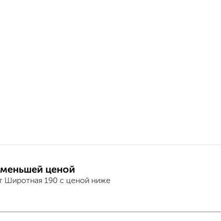
 меньшей ценой
т Широтная 190 с ценой ниже
в 2-к квартире