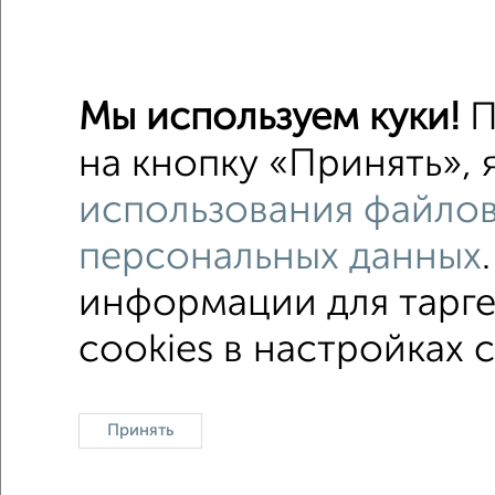
Поиск по с
микрора
Мы используем куки!
П
Со стир
на кнопку «Принять», 
Можно с
использования файлов
не посл
персональных данных
информации для тарге
cookies в настройках 
В общ
Контакты
Политика конфиденциальности
Поль
Принять
О проекте
Реклама на портале
Новос