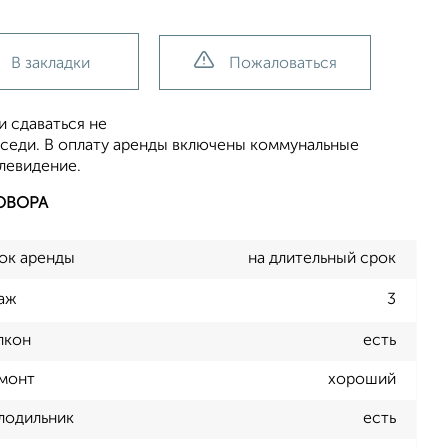
В закладки
Пожаловаться
и сдаваться не
соседи. В оплату аренды включены коммунальные
левидение.
ОВОРА
ок аренды
на длительный срок
аж
3
лкон
есть
монт
хороший
лодильник
есть