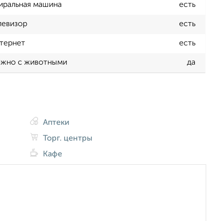
иральная машина
есть
левизор
есть
тернет
есть
жно с животными
да
Аптеки
Торг. центры
Кафе