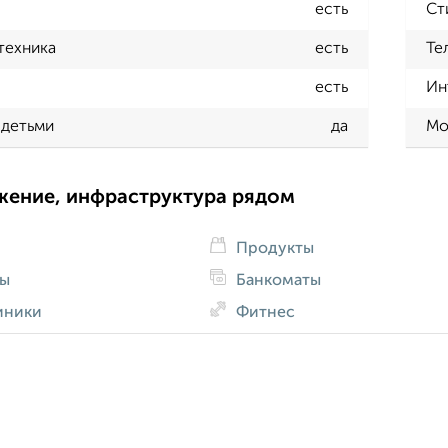
есть
Ст
техника
есть
Те
есть
Ин
 детьми
да
Мо
жение, инфраструктура рядом
Продукты
ды
Банкоматы
иники
Фитнес