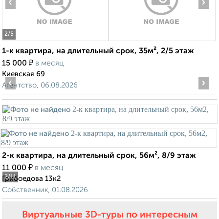
‹
›
2
/5
1-к квартира, на длительный срок, 35м², 2/5 этаж
₽
15 000
в месяц
Киевская 69
‹
›
Агентство, 06.08.2026
2-к квартира, на длительный срок, 56м², 8/9 этаж
₽
11 000
в месяц
2
/11
Грибоедова 13к2
Собственник, 01.08.2026
Виртуальные 3D-туры по интересным