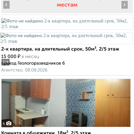
‹
›
местам
2-к квартира, на длительный срок, 50м², 2/5 этаж
₽
15 000
в месяц
2
/4
проезд Геологоразведчиков 6
Агентство, 08.08.2026
5
Комната в общежитии, 18м², 2/5 этаж