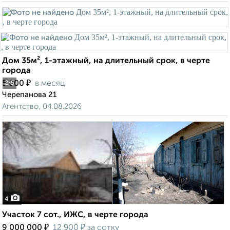
Дом 35м², 1-этажный, на длительный срок, в черте
города
₽
5 000
в месяц
2
/5
Черепанова 21
Агентство, 04.08.2026
4
Участок 7 сот., ИЖС, в черте города
₽
₽
9 000 000
12 900
за сотку