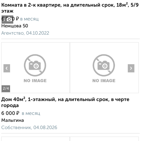
Комната в 2-к квартире, на длительный срок, 18м², 5/9
этаж
₽
6 500
в месяц
3
Немцова 50
Агентство, 04.10.2022
‹
›
2
/4
Дом 40м², 1-этажный, на длительный срок, в черте
города
₽
6 000
в месяц
Малыгина
Собственник, 04.08.2026