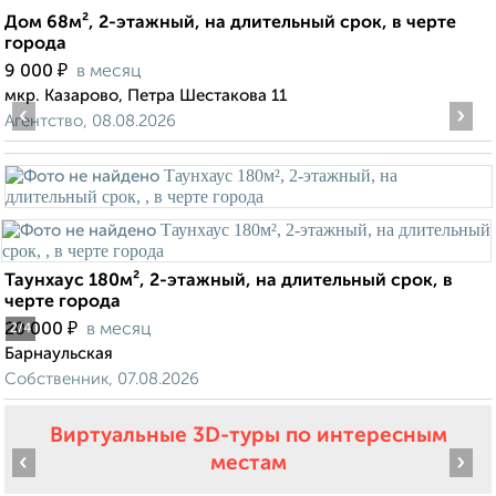
Дом 68м², 2-этажный, на длительный срок, в черте
города
₽
9 000
в месяц
мкр. Казарово, Петра Шестакова 11
‹
›
Агентство, 08.08.2026
Таунхаус 180м², 2-этажный, на длительный срок, в
черте города
₽
20 000
в месяц
2
/4
Барнаульская
Собственник, 07.08.2026
Виртуальные 3D-туры по интересным
‹
›
местам