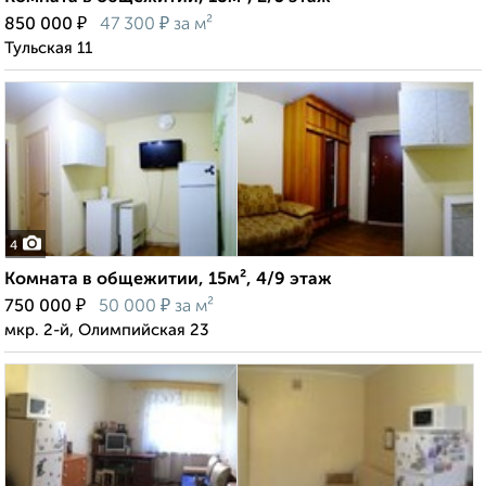
₽
₽
850 000
47 300
за м²
Тульская 11
4
Комната в общежитии, 15м², 4/9 этаж
₽
₽
750 000
50 000
за м²
мкр. 2-й, Олимпийская 23