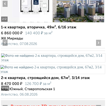
‹
›
2
/2
1-к квартира, вторичка, 49м², 6/16 этаж
₽
₽
6 860 000
140 400
за м²
ЖК Мириады
‹
›
Агентство, 07.08.2026
2-к квартира, строящийся дом, 67м², 3/14 этаж
₽
₽
8 470 000
126 700
за м²
2
/10
мкр. Южный, Ставропольская 1
Агентство, 06.08.2026