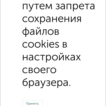
в монолитном доме
с совмещенным санузлом
путем запрета
площадью до 90 м²
С чистовой отделкой
сохранения
С панорамными окнами
В долевом строительстве
С большой лоджией
В экологически чистом районе
файлов
Большие квартиры
cookies в
↑ НАВЕРХ К МЕНЮ
настройках
Однокомнатные
Двухкомнатные
Трехкомнатные
4‑комнатные
своего
Квартиры студии
От застройщика
Без посредников
Вторичное жилье
В новостройке
В строящемся доме
В новом доме
браузера.
Контакты
Политика конфиденциальности
Пользовательское соглашение
Тюмень, улица Герцена 97
© 2015–2026
Сайт-доска объявлений недвижимости
О проекте
Реклама на портале
Новости
Статьи
Блог
Риэлторы
Агентства
Принять