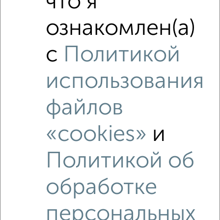
что я
ознакомлен(а)
с
Политикой
использования
файлов
«cookies»
и
Политикой об
Рядом, с меньшей ценой
обработке
Недалеко от ЖК Мириады с ценой ниже
персональных