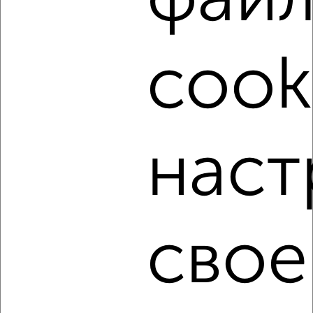
фай
‹
›
cook
2
/5
1-к квартира, на длительный срок, 35м², 3/5 этаж
₽
13 000
в месяц
Мельникайте 95
Агентство, 09.08.2026
наст
‹
›
свое
2
/4
1-к квартира, на длительный срок, 35м², 2/5 этаж
₽
13 000
в месяц