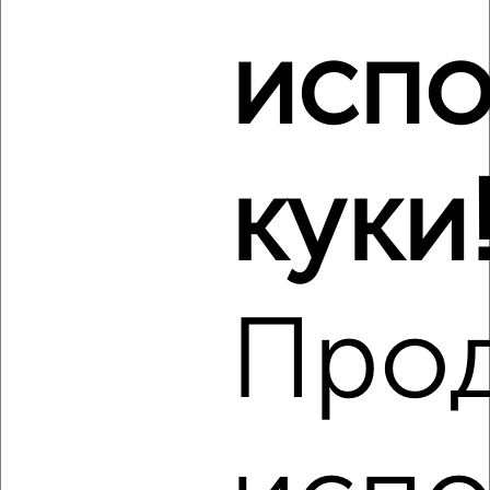
Ленина 71
Агентство, 09.08.2026
испо
Виртуальные 3D-туры по музеям и объектам
культуры
куки
‹
›
Про
2
/9
1-к квартира, на длительный срок, 38м², 3/5 этаж
₽
10 000
в месяц
Котовского 54
Агентство, 09.08.2026