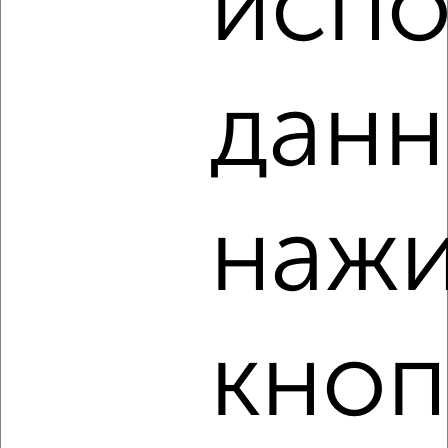
испо
‹
›
данн
2
/8
1-к квартира, на длительный срок, 38м², 3/5 этаж
₽
10 000
в месяц
Севастопольская 7
нажи
Агентство, 09.08.2026
кноп
‹
›
2
/6
1-к квартира, на длительный срок, 38м², 3/5 этаж