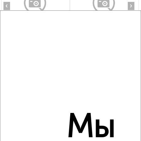
‹
›
2
/5
1-к квартира, на длительный срок, 39м², 6/9 этаж
₽
12 500
в месяц
50 лет Октября 70
Собственник, 09.08.2026
‹
›
Мы
2
/5
1-к квартира, на длительный срок, 36м², 4/4 этаж
₽
10 000
в месяц