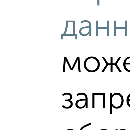
2
/4
данн
1-к квартира, на длительный срок, 38м², 3/5 этаж
₽
11 000
в месяц
Фабричная 17
Собственник, 09.08.2026
мож
‹
›
запр
2
/4
1-к квартира, на длительный срок, 38м², 2/5 этаж
₽
16 000
в месяц
Харьковская 52
Собственник, 09.08.2026