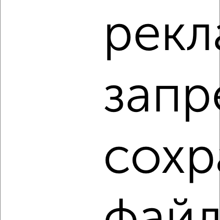
1-к квартира, на длительный срок, 38м², 4/9 этаж
рекл
₽
9 500
в месяц
мкр. 4-й микрорайон, Николая Фёдорова 1
Собственник, 09.08.2026
запр
‹
›
2
/3
сохр
1-к квартира, на длительный срок, 38м², 6/9 этаж
₽
10 000
в месяц
Харьковская 48
Собственник, 09.08.2026