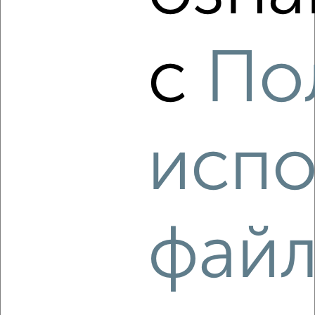
‹
›
с
По
2
/6
1-к квартира, на длительный срок, 35м², 3/5 этаж
₽
15 000
в месяц
Карская 36
Агентство, 09.08.2026
испо
‹
›
фай
2
/4
1-к квартира, на длительный срок, 35м², 2/5 этаж
₽
1 982
в месяц
Карская 36