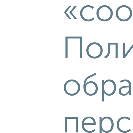
«coo
Агентство, 09.08.2026
Поли
‹
›
2
/3
1-к квартира, на длительный срок, 38м², 6/9 этаж
обра
₽
13 000
в месяц
мкр. 5-й микрорайон, Пермякова 56
Собственник, 09.08.2026
перс
‹
›