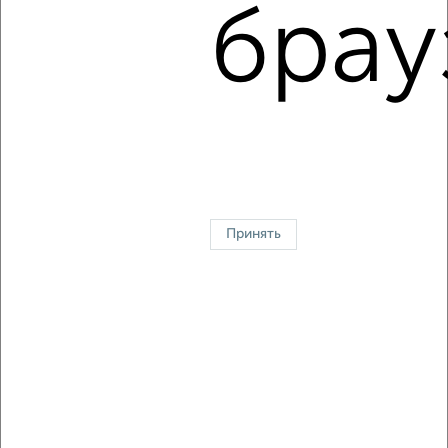
Парфёнова 26
брау
Агентство, 09.08.2026
1 / 19
2
↑ НАВЕРХ К МЕНЮ
Однокомнатные
Двухкомнатные
3‑комнатные
Квартиры студии
Без посредников
На длительный срок
На сутки
Без мебели
Принять
Контакты
Политика конфиденциальности
Пользовательское соглашение
Тюмень, улица Герцена 97
© 2015–2026
Сайт-доска объявлений недвижимости
О проекте
Реклама на портале
Новости
Статьи
Блог
Риэлторы
Агентства
Застройщики
Ипотечный калькулятор
Консультации по недвижимости
Разместить объявление
Скачать приложение
Соцсети (vk.com | t.me | dzen.ru)