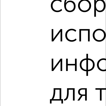
сбор
‹
›
испо
2
/4
1-к квартира, на длительный срок, 38м², 5/9 этаж
₽
10 000
в месяц
50 лет Октября 70
инф
Собственник, 09.08.2026
‹
›
для 
2
/3