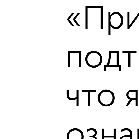
«При
₽
10 000
в месяц
проезд Геологоразведчиков 26
Агентство, 09.08.2026
подт
‹
›
2
/6
что 
1-к квартира, на длительный срок, 35м², 3/5 этаж
₽
15 000
в месяц
Пермякова 14
Агентство, 09.08.2026
озна