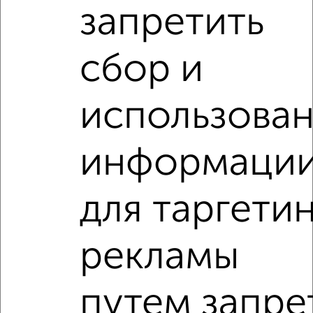
запретить
‹
›
сбор и
2
/6
использова
2-к квартира, на длительный срок, 50м², 6/9 этаж
₽
17 000
в месяц
информаци
50 лет Октября 70
Агентство, 06.08.2026
для таргети
2-к квартиры
Поиск по схожим параметрам:
рекламы
на улице Мельникайте
С холодильником
С мебелью
Со стиральной машиной
путем запре
С посудомоечной машиной
С бытовой техникой