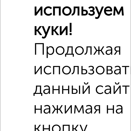
используем
Рядом, с меньшей ценой
Недалеко от Мельникайте 93А с ценой ниже
куки!
Продолжая
‹
›
использоват
2
/7
данный сайт
2-к квартира, на длительный срок, 48м², 3/5 этаж
₽
15 000
в месяц
Энергетиков 51Б
нажимая на
Агентство, 06.08.2026
кнопку