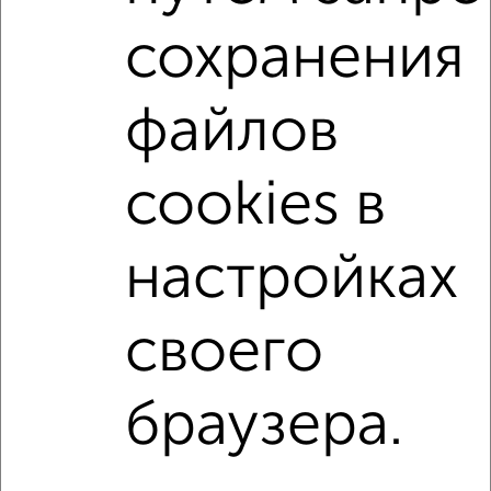
сохранения
С телевизором
С телефоном
С интернетом
С кондиционером
Можно с ребенком
файлов
Можно с животными
не первый этаж
не последний этаж
в малоэтажном доме
cookies в
с балконом
с индивидуальным отоплением
Цена до 20 000 в мес.
площадью до 40 м²
настройках
Хрущевка
своего
↑ НАВЕРХ К МЕНЮ
Однокомнатные
Двухкомнатные
3‑комнатные
Квартиры студии
браузера.
Без посредников
На длительный срок
На сутки
Без мебели
Контакты
Политика конфиденциальности