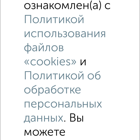
ознакомлен(а) с
Политикой
использования
файлов
«cookies»
и
Политикой об
обработке
персональных
Рядом, с меньшей ценой
Недалеко от Пермякова 8 с ценой ниже
данных
. Вы
можете
3-к квартиры