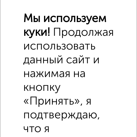
Мы используем
куки!
Продолжая
использовать
данный сайт и
нажимая на
кнопку
«Принять», я
Похожие предложения рядом
3‑комнатные квартиры недалеко от Пермякова 8
подтверждаю,
что я