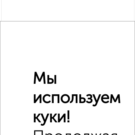
Мы
Рядом, с меньшей ценой
Недалеко от Прокопия Артамонова 4 с ценой ниже
используем
куки!
‹
›