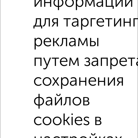
информации
Агентство, 04.08.2026
для таргетин
2-к квартиры
Поиск по схожим параметрам:
рекламы
микрорайон Тюменский-2
путем запрет
на улице Прокопия Артамонова
С холодильником
С мебелью
Со стиральной машиной
сохранения
С бытовой техникой
С интернетом
Можно с ребенком
Можно с животными
файлов
с хорошим ремонтом
не первый этаж
не последний этаж
с балконом
cookies в
с центральным отоплением
Цена до 15 000 в мес.
площадью до 60 м²