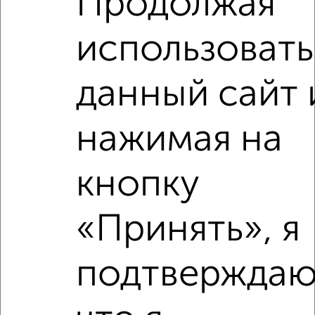
Продолжая
2
/6
использовать
2-к квартира, на длительный срок, 51м², 9/14 этаж
₽
14 000
в месяц
мкр. Тюменский-3, Николая Семёнова 29к3
данный сайт 
Агентство, 06.08.2026
нажимая на
‹
›
кнопку
2
/6
«Принять», я
2-к квартира, на длительный срок, 50м², 10/15 этаж
₽
14 000
в месяц
подтверждаю
ЖК Юбилейный, Широтная 168к3
Агентство, 06.08.2026