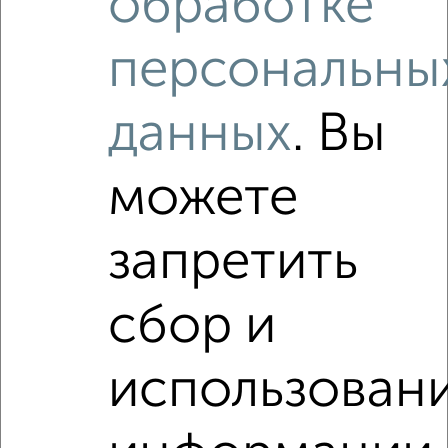
обработке
2-к квартира, на длительный срок, 45м², 4/10 этаж
₽
12 000
в месяц
персональны
мкр. Тюменский-3, ЖК Домостроитель, Пермякова 78
Агентство, 05.08.2026
данных
. Вы
Виртуальные 3D-туры по интересным
местам
можете
запретить
‹
›
сбор и
2
/2
использован
2-к квартира, на длительный срок, 65м², 5/16 этаж
₽
14 000
в месяц
мкр. Ново-Патрушево, Федюнинского 54к2