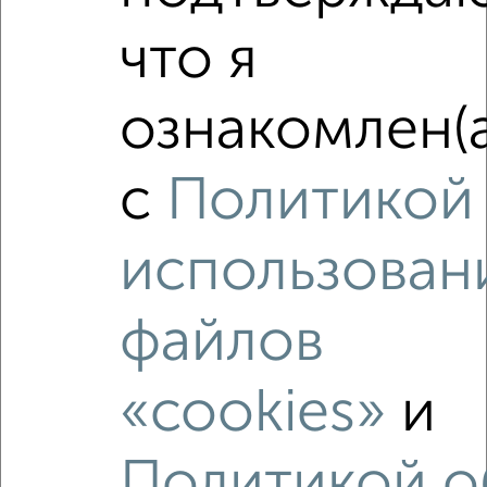
2
/6
что я
2-к квартира, на длительный срок, 58м², 6/8 этаж
₽
11 000
в месяц
ЖК Тройка, Фабричная 7/1
ознакомлен(а
Агентство, 08.08.2026
с
Политикой
‹
›
использован
2
/6
файлов
2-к квартира, на длительный срок, 52м², 3/5 этаж
₽
13 000
в месяц
«cookies»
и
Первомайская 25
Агентство, 08.08.2026
Политикой о