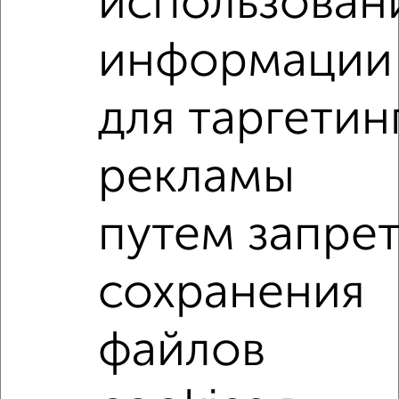
использован
информации
2
/11
2-к квартира, на длительный срок, 58м², 11/12 этаж
₽
12 000
в месяц
для таргетин
Кузнецова 6
Собственник, 08.08.2026
рекламы
2-к квартиры
путем запре
Поиск по схожим параметрам:
на улице Малыгина
С холодильником
С мебелью
сохранения
Со стиральной машиной
С бытовой техникой
С интернетом
Можно с ребенком
файлов
Можно с животными
с хорошим ремонтом
не первый этаж
не последний этаж
с балконом