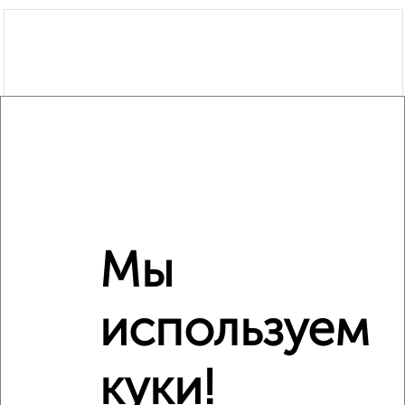
Мы
используем
Рядом, с меньшей ценой
куки!
Недалеко от Малыгина 2 с ценой ниже