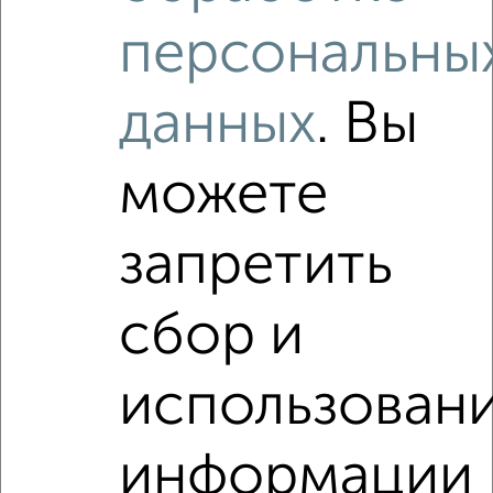
₽
17 000
в месяц
персональны
Фабричная 17
Агентство, 07.08.2026
данных
. Вы
Виртуальные 3D-туры по интересным
местам
можете
запретить
‹
›
сбор и
2
/3
использован
2-к квартира, на длительный срок, 50м², 7/10 этаж
₽
17 000
в месяц
информации
Холодильная 56
Агентство, 07.08.2026