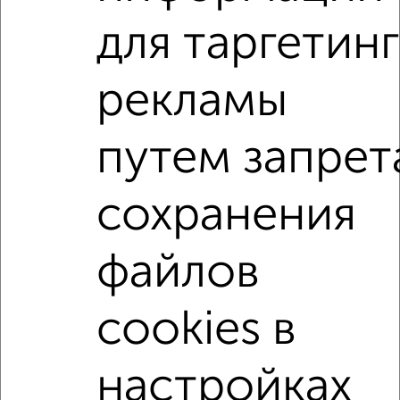
для таргетинг
2-к квартиры
Поиск по схожим параметрам:
рекламы
на улице Харьковская
С холодильником
путем запрет
С мебелью
Со стиральной машиной
С бытовой техникой
С телевизором
сохранения
Можно с ребенком
Можно с животными
с хорошим ремонтом
не первый этаж
файлов
не последний этаж
в малоэтажном доме
с балконом
c большой кухней
cookies в
с центральным отоплением
Цена до 20 000 в мес.
площадью до 50 м²
настройках