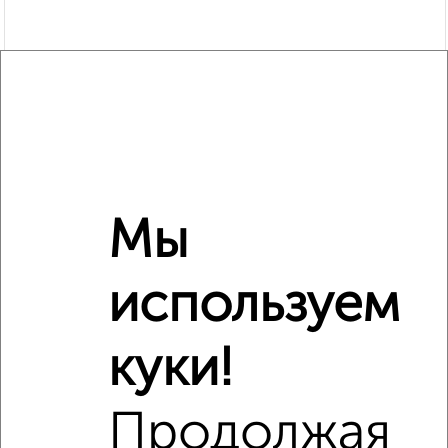
Мы
Рядом, с меньшей ценой
Недалеко от Харьковская 52 с ценой ниже
используем
куки!
‹
›
Продолжая