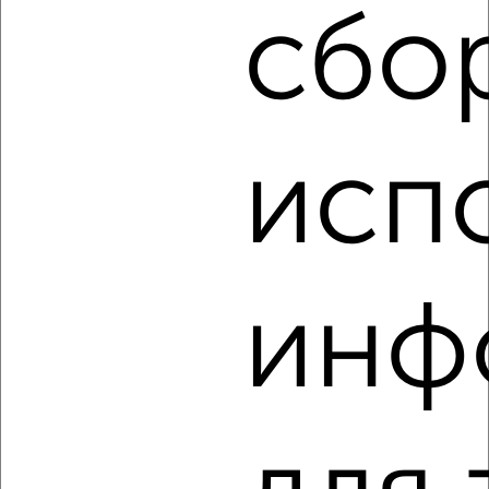
города
сбо
₽
7 000
в месяц
Виктора Худякова 32
Агентство, 05.08.2026
исп
‹
›
2
/6
инф
Дом 72м², 1-этажный, на длительный срок, в черте
города
₽
7 000
в месяц
Пархоменко 87
Агентство, 05.08.2026