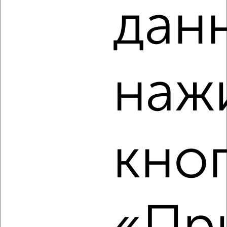
дан
‹
›
2
/8
Коттедж 284м², 2-этажный, на длительный срок, 3 км
наж
от города
₽
99 999
в месяц
Центральная
Агентство, 06.08.2026
кно
‹
›
2
/4
Дом 168м², 2-этажный, на длительный срок, 19 км от