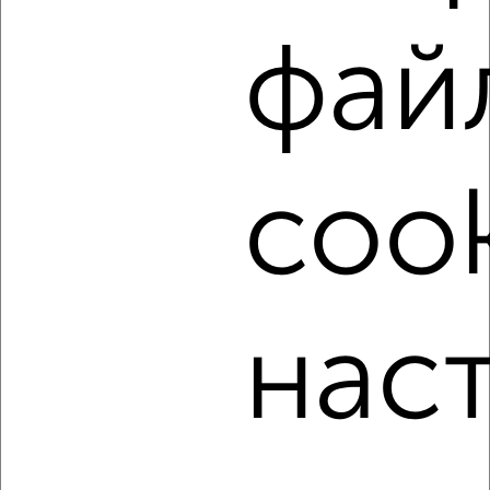
черте города
₽
50 000
в месяц
фай
Пышминская
Агентство, 05.08.2026
cook
‹
›
2
/5
Дом 90м², 2-этажный, на длительный срок, в черте
нас
города
₽
15 000
в месяц
Интернациональная
Агентство, 05.08.2026