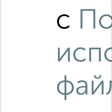
‹
›
с
По
2
/5
Дом 57м², 1-этажный, на длительный срок, в черте
города
исп
₽
9 000
в месяц
мкр. Зарека, Мичурина 3
Агентство, 05.08.2026
фай
‹
›
2
/5
Дом 55м², 1-этажный, на длительный срок, в черте