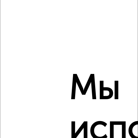
Коттедж 140м², 2-этажный, на длительный срок, в
черте города
₽
25 000
в месяц
мкр. Матмасы, 50 лет Победы
Агентство, 06.08.2026
‹
›
Мы
2
/8
Коттедж 500м², 2-этажный, на длительный срок, в
черте города
исп
₽
100 000
в месяц
мкр. Княжева, Княжевская
Агентство, 06.08.2026