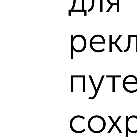
для 
‹
›
рек
2
/7
Дом 72м², 1-этажный, на длительный срок, в черте
города
₽
8 000
в месяц
Садовая 41
пут
Собственник, 05.08.2026
‹
›
сох
2
/8
Коттедж 200м², 2-этажный, на длительный срок, в