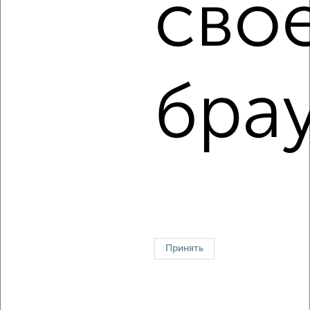
сво
‹
›
2
/8
брау
Коттедж 230м², 2-этажный, на длительный срок, в
черте города
₽
55 000
в месяц
мкр. Рощино, Аграрная
Собственник, 05.08.2026
1 / 3
2
Принять
↑ НАВЕРХ К МЕНЮ
На сутки
На длительный срок
Без посредников
С баней