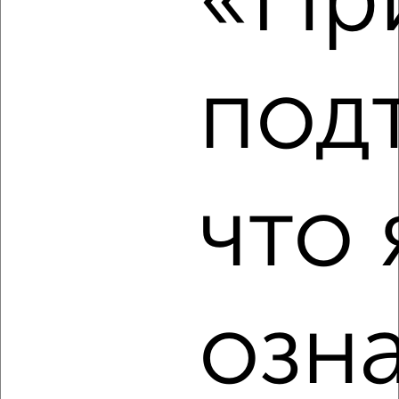
«При
города
₽
12 000
в месяц
Тюменский р-н, п. Есаулова
Агентство, 06.08.2026
под
‹
›
что 
2
/4
Таунхаус 180м², 2-этажный, на длительный срок, в
черте города
₽
20 000
в месяц
Барнаульская
озн
Собственник, 06.08.2026