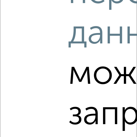
‹
›
дан
2
/6
Дом 68м², 2-этажный, на длительный срок, в черте
города
₽
9 000
в месяц
мож
мкр. Казарово, Петра Шестакова 11
Агентство, 05.08.2026
зап
‹
›
2
/5
Дом 68м², 1-этажный, на длительный срок, в черте