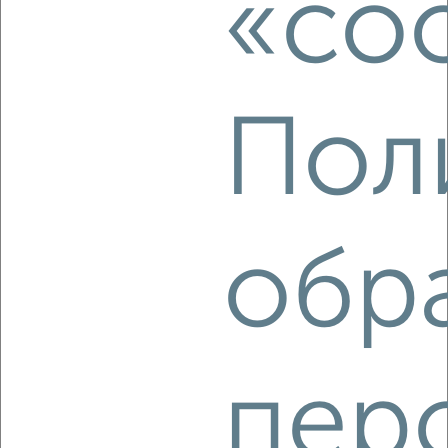
«coo
города
₽
8 000
в месяц
переулок Молодогвардейцев 1
Агентство, 05.08.2026
Пол
‹
›
обр
2
/3
Дом 200м², 1-этажный, на длительный срок, в черте
города
₽
15 000
в месяц
Революции 57
Собственник, 05.08.2026
пер