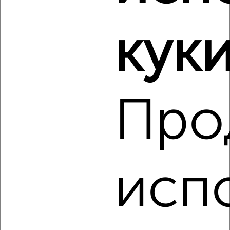
Виртуальные 3D-туры по музеям и объектам
культуры
куки
‹
›
Про
2
/3
Дом 90м², 1-этажный, на длительный срок, в черте
города
₽
30 000
в месяц
исп
мкр. Комарово, 3-й Слободской проезд
Агентство, 06.08.2026