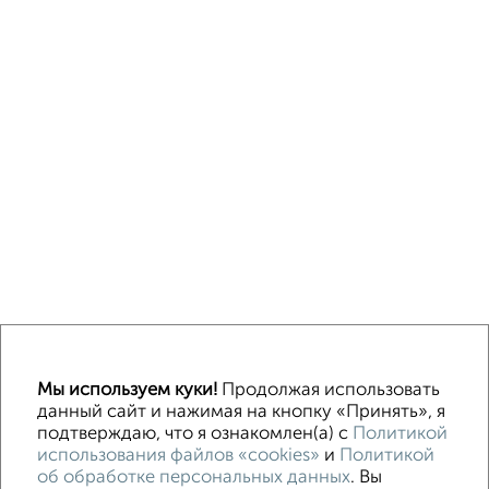
↑ НАВЕРХ К МЕНЮ
Мы используем куки!
Продолжая использовать
Машиноместа в паркинге
Без посредников
данный сайт и нажимая на кнопку «Принять», я
подтверждаю, что я ознакомлен(а) с
Политикой
использования файлов «cookies»
и
Политикой
Контакты
Политика конфиденциальности
об обработке персональных данных
. Вы