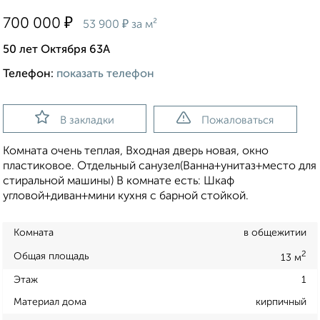
₽
700 000
₽
53 900
за м²
50 лет Октября 63А
Телефон:
показать телефон
В закладки
Пожаловаться
Комната очень теплая, Входная дверь новая, окно
пластиковое. Отдельный санузел(Ванна+унитаз+место для
стиральной машины) В комнате есть: Шкаф
угловой+диван+мини кухня с барной стойкой.
Комната
в общежитии
2
Общая площадь
13 м
Этаж
1
Материал дома
кирпичный