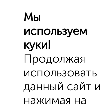
Мы
используем
куки!
Рядом, с меньшей ценой
Недалеко от 50 лет Октября 63А с ценой ниже
Продолжая
использовать
данный сайт и
6
нажимая на
Комната в общежитии, 11м², 5/9 этаж