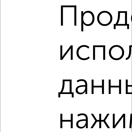
Прод
8
Комната в общежитии, 19м², 2/9 этаж
₽
₽
870 000
45 800
за м²
мкр. 2-й, Олимпийская 23
испо
данн
3
Комната в общежитии, 12м², 8/9 этаж
₽
₽
700 000
58 400
за м²
Харьковская 1
нажи