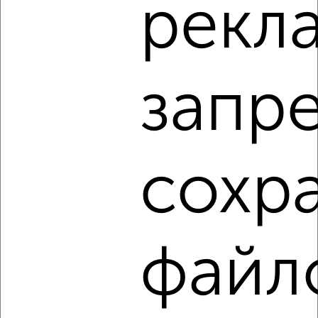
рекл
мкр. Южный, Ставропольская 19
запр
8
Комната в общежитии, 13м², 3/3 этаж
сохр
₽
₽
650 000
50 000
за м²
Максима Горького 55
файл