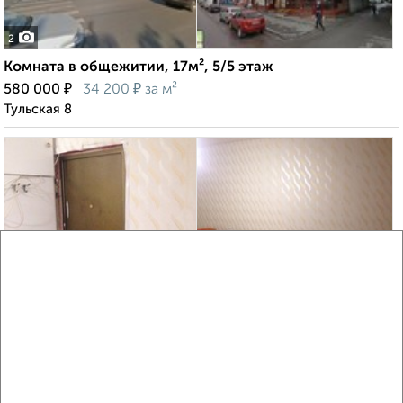
2
Комната в общежитии, 17м², 5/5 этаж
₽
₽
580 000
34 200
за м²
Тульская 8
4
Комната в общежитии, 18м², 3/5 этаж
₽
₽
870 000
48 400
за м²
Рабфаковская 2