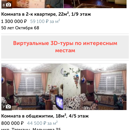
8
Комната в 2-к квартире, 22м², 1/9 этаж
₽
₽
1 300 000
59 100
за м²
50 лет Октября 68
Виртуальные 3D-туры по интересным
местам
7
Комната в общежитии, 18м², 4/5 этаж
₽
₽
800 000
44 500
за м²
мкр. Тарманы, Малышева 35