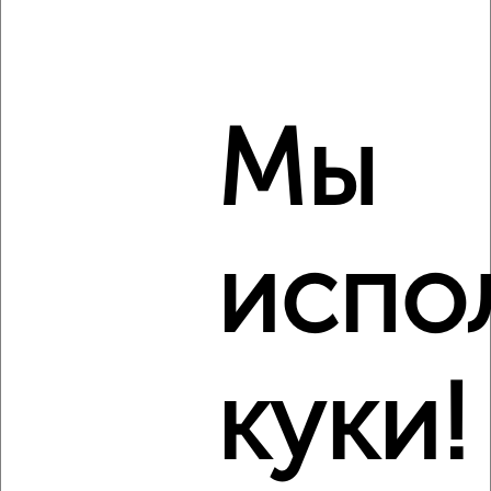
Мы
8
Комната в общежитии, 18м², 9/9 этаж
₽
₽
830 000
46 200
за м²
Котовского 13
испо
Виртуальные 3D-туры по музеям и объектам
культуры
куки!