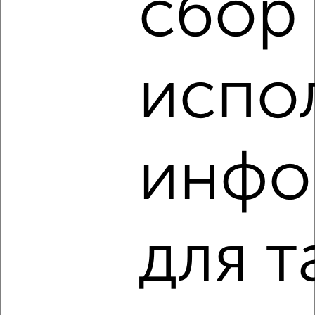
сбор
испо
4
Комната в общежитии, 20м², 2/2 этаж
₽
₽
720 000
36 000
за м²
Невская 112с1
инфо
для т
4
Комната в общежитии, 17м², 5/9 этаж
₽
₽
770 000
45 300
за м²