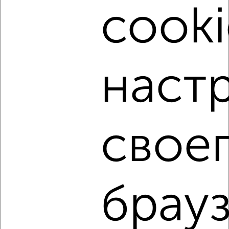
8
cooki
Комната в общежитии, 30м², 8/9 этаж
₽
₽
1 200 000
40 000
за м²
Волгоградская 70
наст
свое
2
Комната в общежитии, 18м², 4/5 этаж
₽
₽
700 000
38 900
за м²
мкр. Войновка, Станционная 34/2
брауз
1 / 7
2