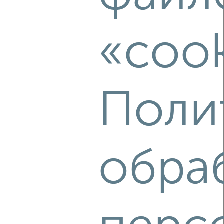
Комната в общежитии, 22м², 3/9 этаж
₽
₽
1 000 000
45 500
за м²
50 лет Октября 63А
«cook
Поли
8
Комната в общежитии, 13м², 5/5 этаж
₽
₽
обра
600 000
46 200
за м²
мкр. Южный, Ставропольская 1