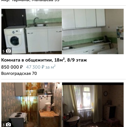
5
Комната в общежитии, 18м², 8/9 этаж
₽
₽
850 000
47 300
за м²
Волгоградская 70
3