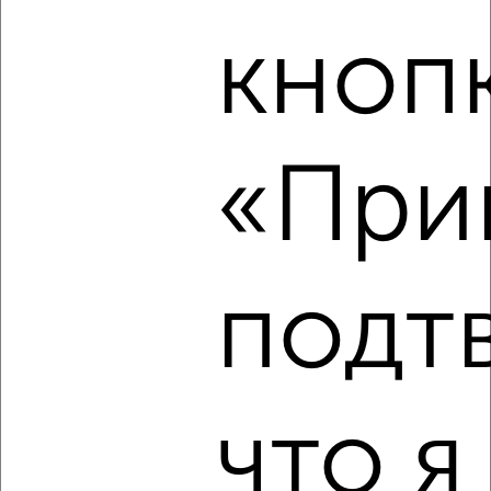
кноп
3
Комната в общежитии, 12м², 5/5 этаж
«Прин
₽
₽
600 000
50 000
за м²
Осипенко 61
подт
5
что я
Комната в общежитии, 13м², 3/5 этаж
₽
₽
650 000
50 000
за м²
мкр. Южный, Ставропольская 1