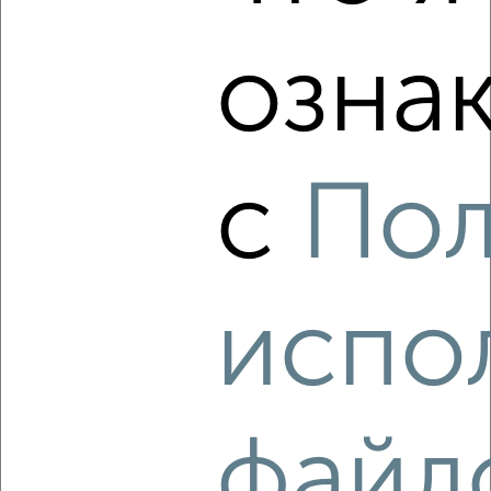
озна
с
Пол
8
Комната в общежитии, 18м², 9/9 этаж
₽
₽
565 000
31 400
за м²
Республики 212
испо
файл
8