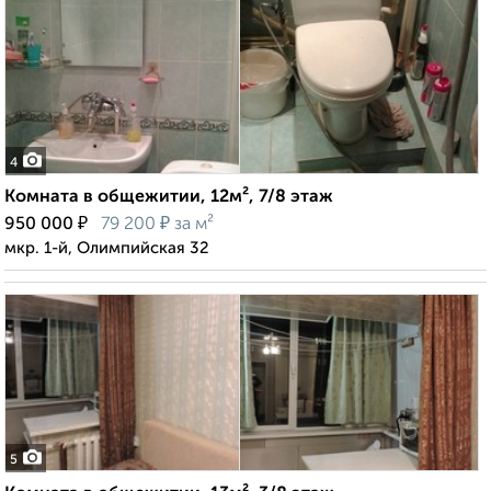
4
Комната в общежитии, 12м², 7/8 этаж
₽
₽
950 000
79 200
за м²
мкр. 1-й, Олимпийская 32
5