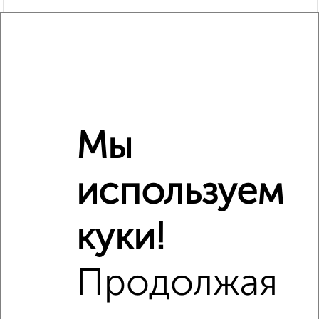
Мы
Рядом, с меньшей ценой
используем
Недалеко от Холодильная 11 с ценой ниже
куки!
Продолжая
‹
›