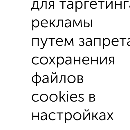
для таргетинг
1-к квартиры
рекламы
Поиск по схожим параметрам:
путем запрет
на улице Холодильная
С холодильником
С мебелью
Со стиральной машиной
сохранения
С бытовой техникой
С интернетом
Можно с ребенком
Можно с животными
файлов
с хорошим ремонтом
не первый этаж
не последний этаж
с балконом
cookies в
с центральным отоплением
Цена до 12 000 в мес.
площадью до 50 м²
настройках
↑ НАВЕРХ К МЕНЮ