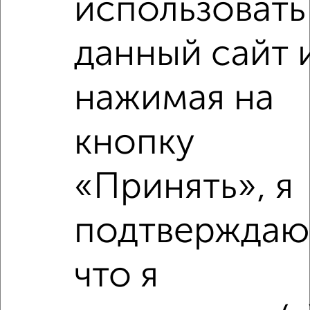
использовать
2
/3
1-к квартира, на длительный срок, 36м², 2/5 этаж
данный сайт 
₽
10 000
в месяц
Заводская 2
Агентство, 06.08.2026
нажимая на
кнопку
‹
›
«Принять», я
2
/3
подтверждаю
1-к квартира, на длительный срок, 38м², 6/9 этаж
₽
9 500
в месяц
Одесская 46
что я
Собственник, 06.08.2026