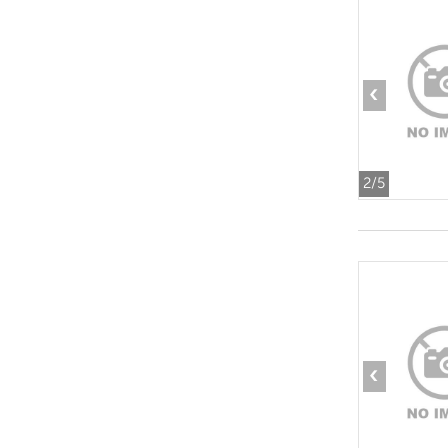
‹
2
/5
‹