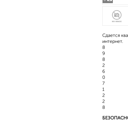
Сдается ква
интернет.
8
9
8
2
6
0
7
1
2
2
8
БЕЗОПАСН