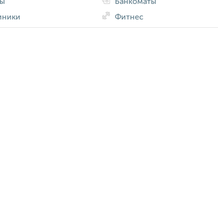
ды
Банкоматы
иники
Фитнес