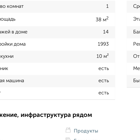
во комнат
1
Ср
2
лощадь
Эт
38 м
ажей в доме
14
Ба
ройки дома
1993
Ре
кухни
10 м²
От
ник
есть
Ме
ая машина
есть
Бы
т
есть
жение, инфраструктура рядом
Продукты