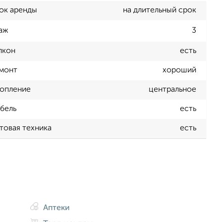
ок аренды
на длительный срок
аж
3
лкон
есть
монт
хороший
опление
центральное
бель
есть
товая техника
есть
Аптеки