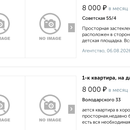
₽
8 000
в месяц
Советская 55/4
›
Просторная застекле
расположен в стороне
детская площадка. Вся
Агентство, 06.08.202
1-к квартира, на д
₽
8 000
в месяц
Володарского 33
›
ается квартира в хор
просторная,недавно б
есть вся необходимая