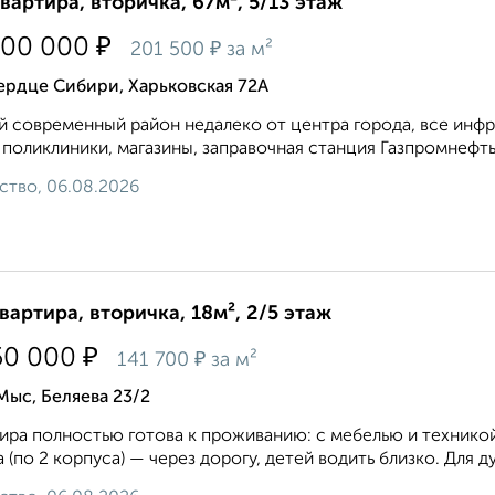
квартира, вторичка, 67м², 5/13 этаж
₽
500 000
₽
201 500
за м²
ердце Сибири, Харьковская 72А
 современный район недалеко от центра города, все инфр
 поликлиники, магазины, заправочная станция Газпромнефть
ство, 06.08.2026
квартира, вторичка, 18м², 2/5 этаж
₽
50 000
₽
141 700
за м²
Мыс, Беляева 23/2
ира полностью готова к проживанию: с мебелью и техникой —
 (по 2 корпуса) — через дорогу, детей водить близко. Для ду