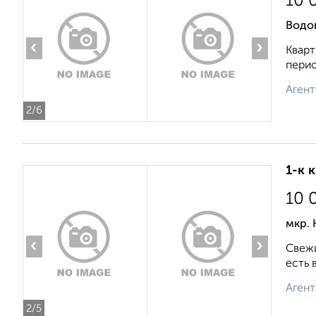
10 
Водо
‹
›
Кварт
перио
Агент
2
/6
1-к 
10 
мкр.
‹
›
Свежи
есть 
Агент
2
/5