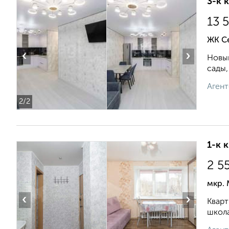
3-к 
13 
ЖК С
‹
›
Новый
сады,
Агент
2
/2
1-к 
2 5
мкр. 
‹
›
Кварт
школа