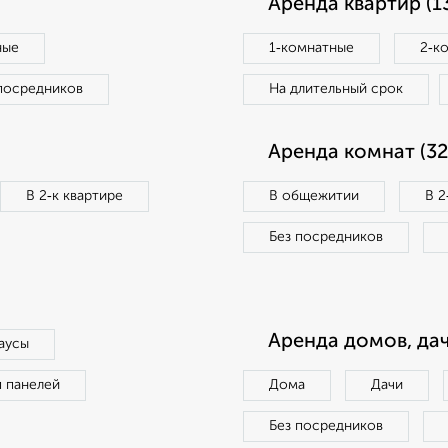
Аренда квартир (1
ные
1‑комнатные
2‑к
посредников
На длительный срок
Аренда комнат (32
В 2‑к квартире
В общежитии
В 2
Без посредников
Аренда домов, дач
аусы
п панелей
Дома
Дачи
Без посредников