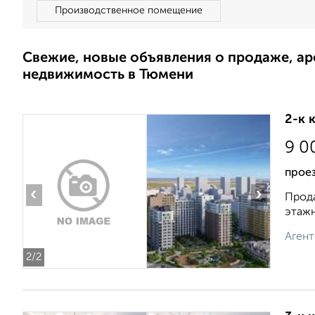
Производственное помещение
Свежие, новые объявления о продаже, а
недвижимость в Тюмени
2-к 
9 0
проез
‹
›
Прода
этажн
Агент
2
/2