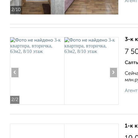
Агент
2
/10
3-к 
7 5
Салт
‹
›
Сейча
млн.р
Агент
2
/2
1-к 