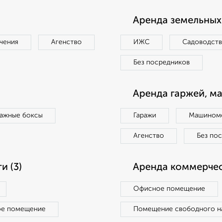
Аренда земельных 
чения
Агенство
ИЖС
Садоводст
Без посредников
Аренда гаржей, м
ражные боксы
Гаражи
Машиноме
Агенство
Без по
 (3)
Аренда коммерчес
Офисное помещение
ое помещение
Помещение свободного н