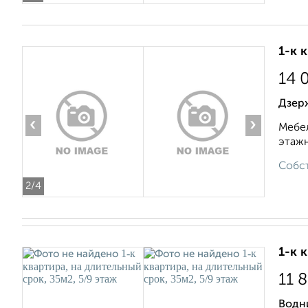
1-к 
14 
Дзер
‹
›
Мебел
этажн
Собст
2
/4
1-к 
11 
Водн