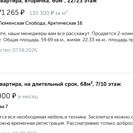
квартира, вторичка, 60м², 22/23 этаж
₽
71 265
₽
135 300
за м²
Тюменская Слобода, Арктическая 16
те, наши менеджеры вам все расскажут. Продается 2-комн.
. Общая площадь: 59.69 кв.м., жилая: 22.33 кв.м., площадь п
ство, 07.08.2026
квартира, на длительный срок, 68м², 7/10 этаж
₽
000
в месяц
ва 7
ся вся необходимая мебель и техника. Заселиться можно с
жна временная регистрация. Рассматриваю только добросо