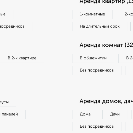
Аренда квартир (1
ные
1‑комнатные
2‑к
посредников
На длительный срок
Аренда комнат (32
В 2‑к квартире
В общежитии
В 2
Без посредников
Аренда домов, дач
аусы
п панелей
Дома
Дачи
Без посредников