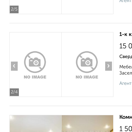
Агент
2
/5
1-к 
15 
Свер
‹
›
Мебел
Засел
Агент
2
/4
Комн
1 5