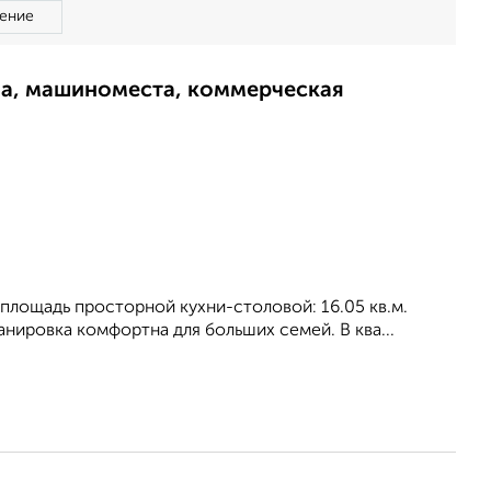
ение
ма, машиноместа, коммерческая
, площадь просторной кухни-столовой: 16.05 кв.м.
анировка кoмфopтнa для бoльшиx ceмeй. В ква...