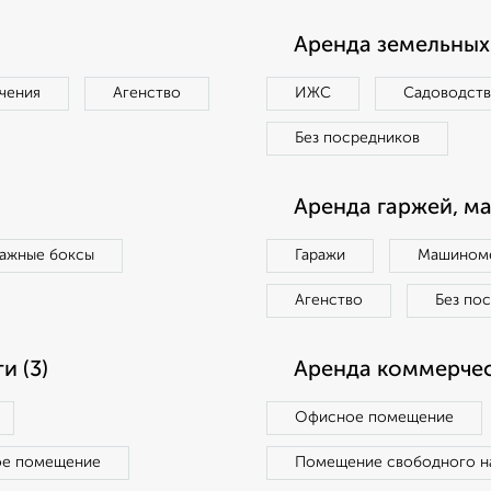
Аренда земельных 
чения
Агенство
ИЖС
Садоводст
Без посредников
Аренда гаржей, м
ражные боксы
Гаражи
Машиноме
Агенство
Без по
 (3)
Аренда коммерчес
Офисное помещение
ое помещение
Помещение свободного н