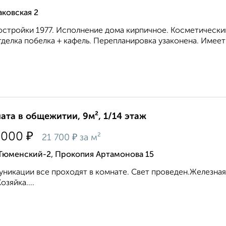
ковская 2
остройки 1977. Исполнение дома кирпичное. Косметическ
тделка побелка + кафель. Перепланировка узаконена. Имеет 
ата в общежитии, 9м², 1/14 этаж
₽
 000
₽
21 700
за м²
 Тюменский-2, Прокопия Артамонова 15
никации все проходят в комнате. Свет проведен.Железная 
озяйка....