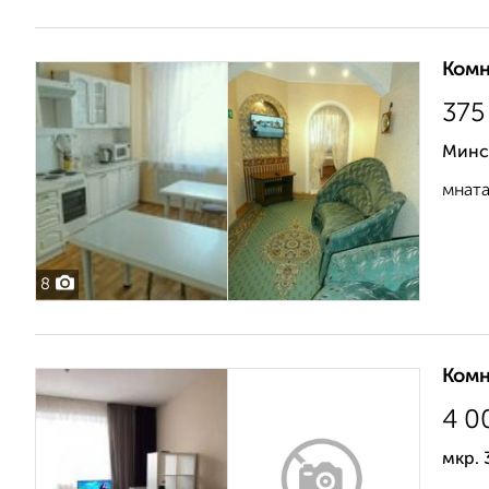
Комн
37
Минск
мната
8
Комн
4 0
мкр. 