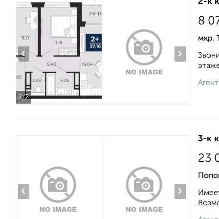
2-к 
8 0
мкр. 
‹
›
Звони
этаже
Агент
2
/2
3-к 
23 
Попо
‹
›
Имеет
Возмо