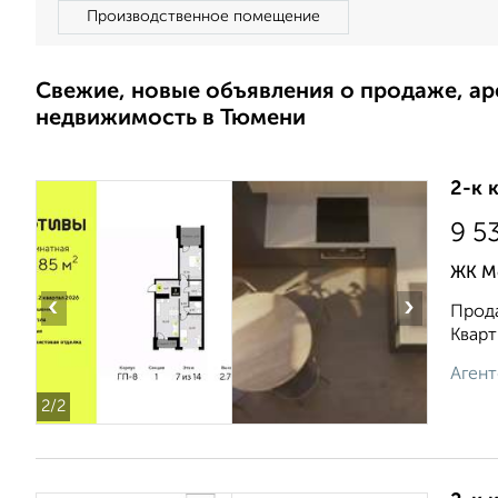
Производственное помещение
Свежие, новые объявления о продаже, а
недвижимость в Тюмени
2-к 
9 5
ЖК М
‹
›
Прода
Кварт
Агент
2
/2