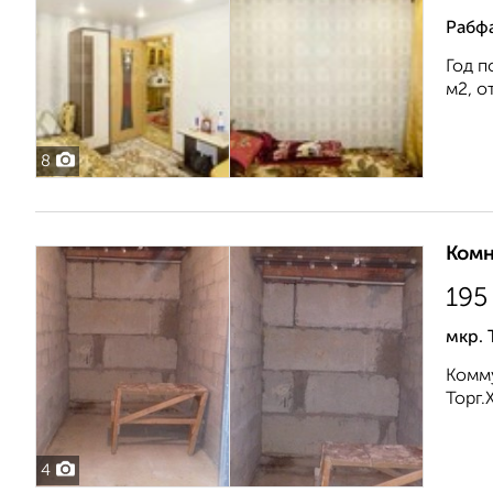
Рабфа
Год п
м2, о
8
Комн
195
мкр.
Комму
Торг.Х
4