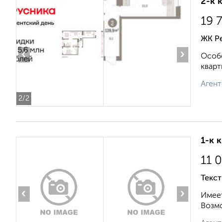
2-к 
19 
ЖК Р
‹
›
Особе
кварт
Агент
2
/2
1-к 
11 
Текст
‹
›
Имеет
Возмо