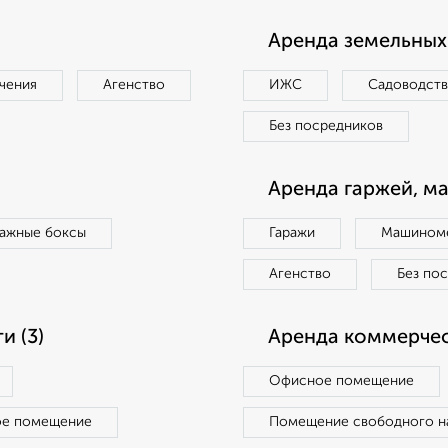
Аренда земельных 
чения
Агенство
ИЖС
Садоводст
Без посредников
Аренда гаржей, м
ражные боксы
Гаражи
Машиноме
Агенство
Без по
 (3)
Аренда коммерчес
Офисное помещение
ое помещение
Помещение свободного н