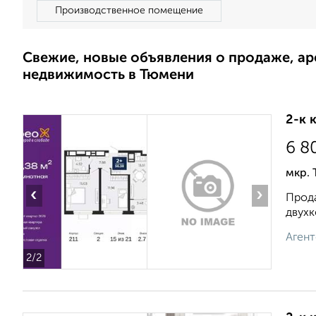
Производственное помещение
Свежие, новые объявления о продаже, а
недвижимость в Тюмени
2-к 
6 8
мкр. 
‹
›
Прода
двухк
Агент
2
/2