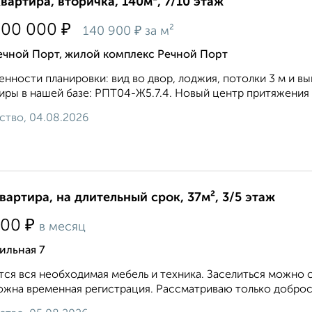
квартира, вторичка, 140м², 7/10 этаж
₽
700 000
₽
140 900
за м²
ечной Порт, жилой комплекс Речной Порт
нности планировки: вид во двор, лоджия, потолки 3 м и в
иры в нашей базе: РПТ04-Ж5.7.4. Новый центр притяжения 
ство, 04.08.2026
квартира, на длительный срок, 37м², 3/5 этаж
₽
000
в месяц
ильная 7
ся вся необходимая мебель и техника. Заселиться можно с
жна временная регистрация. Рассматриваю только добросо