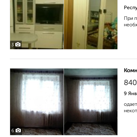
Респ
При п
необх
3
Комн
840
9 Янв
одает
некот
6