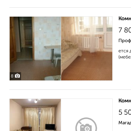
Комн
7 8
Проф
ется 
(мебе
8
Комн
5 5
Магад