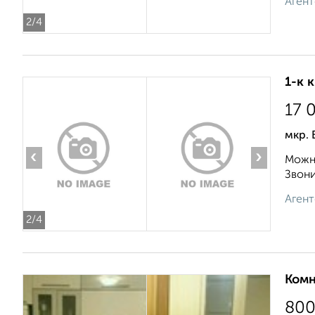
Агент
2
/4
1-к 
17 
мкр. 
‹
›
Можно
Звонит
Агент
2
/4
Комн
80