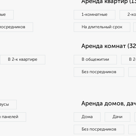
Аренда квартир (1
ные
1‑комнатные
2‑к
посредников
На длительный срок
Аренда комнат (32
В 2‑к квартире
В общежитии
В 2
Без посредников
Аренда домов, дач
аусы
п панелей
Дома
Дачи
Без посредников