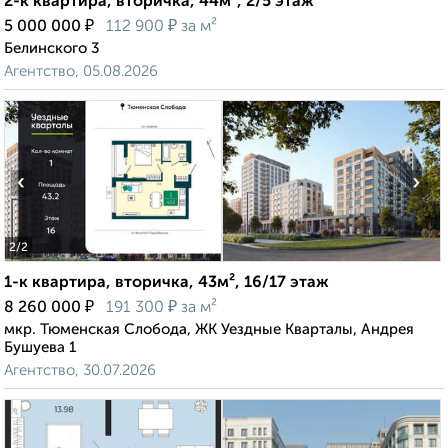
2-к квартира, вторичка, 44м², 2/5 этаж
₽
₽
5 000 000
112 900
за м²
Белинского 3
Агентство, 05.08.2026
‹
›
2
/2
1-к квартира, вторичка, 43м², 16/17 этаж
₽
₽
8 260 000
191 300
за м²
мкр. Тюменская Слобода, ЖК Уездные Кварталы, Андрея
Бушуева 1
Агентство, 30.07.2026