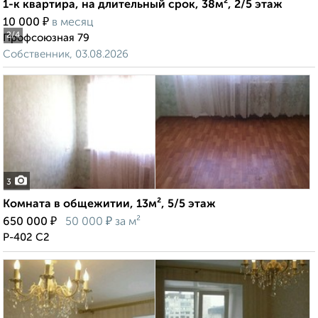
1-к квартира, на длительный срок, 38м², 2/5 этаж
₽
10 000
в месяц
2
/4
Профсоюзная 79
Собственник, 03.08.2026
3
Комната в общежитии, 13м², 5/5 этаж
₽
₽
650 000
50 000
за м²
Р-402 С2