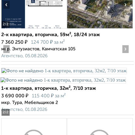
‹
›
2
/2
2-к квартира, вторичка, 59м², 18/24 этаж
₽
₽
7 360 250
124 700
за м²
‹
›
мкр. Энтузиастов, Камчатская 105
Агентство, 05.08.2026
1-к квартира, вторичка, 32м², 7/10 этаж
₽
₽
3 690 000
115 400
за м²
мкр. Тура, Мебельщиков 2
Агентство, 01.08.2026
2
/2