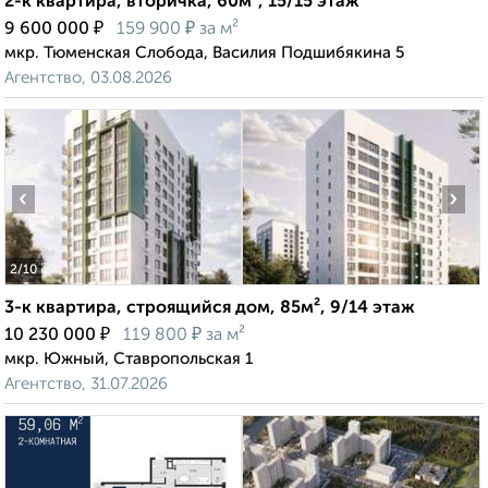
2-к квартира, вторичка, 60м², 15/15 этаж
₽
₽
9 600 000
159 900
за м²
мкр. Тюменская Слобода, Василия Подшибякина 5
Агентство, 03.08.2026
‹
›
2
/10
3-к квартира, строящийся дом, 85м², 9/14 этаж
₽
₽
10 230 000
119 800
за м²
мкр. Южный, Ставропольская 1
Агентство, 31.07.2026