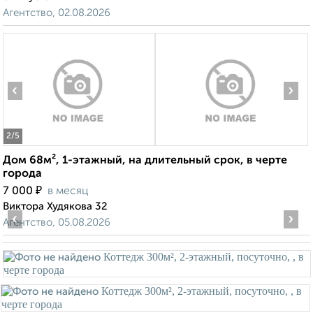
Агентство, 02.08.2026
‹
›
2
/5
Дом 68м², 1-этажный, на длительный срок, в черте
города
₽
7 000
в месяц
Виктора Худякова 32
‹
›
Агентство, 05.08.2026