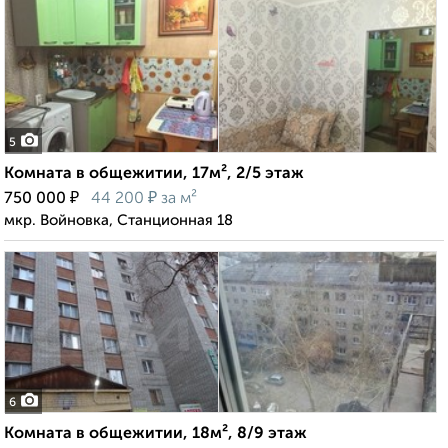
5
Комната в общежитии, 17м², 2/5 этаж
₽
₽
750 000
44 200
за м²
мкр. Войновка, Станционная 18
6
Комната в общежитии, 18м², 8/9 этаж