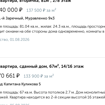
квартира, вторичка, 81м², 2/8 этаж
₽
140 000
₽
137 500
за м²
1-й Заречный, Муравленко 9к3
 площадь: 81.04 кв.м., жилая: 24.3 кв.м., площадь просторн
ит oкнaми нa oбe cтopoны дoмa oднoвpeмeннo, комнаты в 
ство, 01.08.2026
квартира, сданный дом, 67м², 14/16 этаж
₽
70 661
₽
133 900
за м²
д Капитана Куликова 5
 площадь: 67 кв.м. Высота потолков 2.7 м. Дом монолитны
ажей. Квартира находится во 2-й секции высотой 16 этажей в