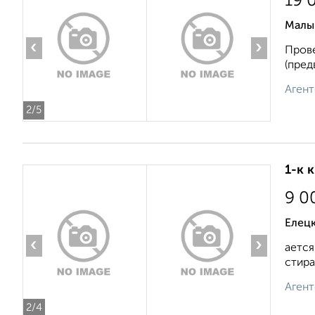
19 
Малы
‹
›
Прове
(пред
Агент
2
/5
1-к 
9 0
Елецк
‹
›
ается
стира
Агент
2
/4