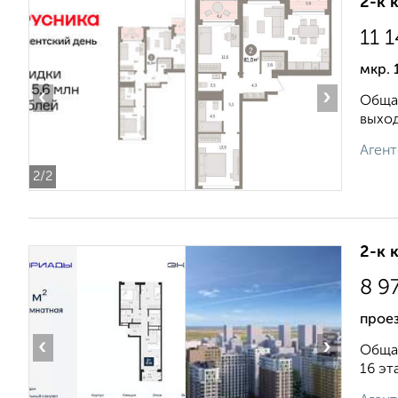
2-к 
11 
мкр. 
‹
›
Общая
выxoд
Агент
2
/2
2-к 
8 9
проез
‹
›
Общая
16 эт