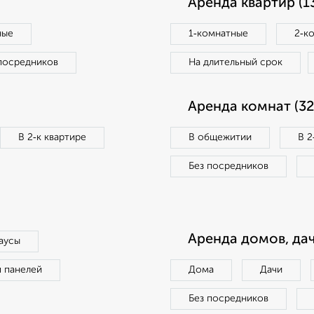
Аренда квартир (1
ные
1‑комнатные
2‑к
посредников
На длительный срок
Аренда комнат (32
В 2‑к квартире
В общежитии
В 2
Без посредников
Аренда домов, дач
аусы
п панелей
Дома
Дачи
Без посредников