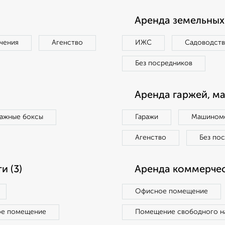
Аренда земельных 
чения
Агенство
ИЖС
Садоводст
Без посредников
Аренда гаржей, м
ражные боксы
Гаражи
Машиноме
Агенство
Без по
 (3)
Аренда коммерчес
Офисное помещение
ое помещение
Помещение свободного н