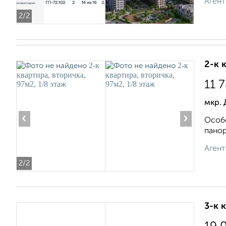
Агент
2
/2
2-к 
11 
мкр. 
‹
›
Особе
панор
Агент
2
/2
3-к 