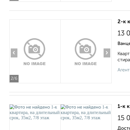
2-к 
13 
Ванце
‹
›
Кварт
стира
Агент
2
/6
1-к 
15 
Дост