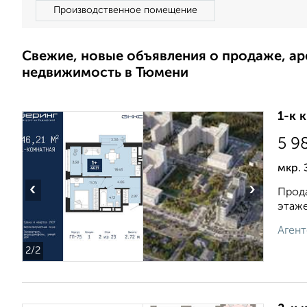
Производственное помещение
Свежие, новые объявления о продаже, а
недвижимость в Тюмени
1-к 
5 9
мкр. 
‹
›
Прода
этаже
Агент
2
/2