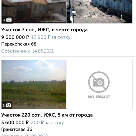
4
Участок 7 сот., ИЖС, в черте города
₽
₽
9 000 000
12 900
за сотку
Перекопская 68
Собственник, 14.05.2021
1
Участок 220 сот., ИЖС, 5 км от города
₽
₽
3 600 000
200
за сотку
Гранатовая 36