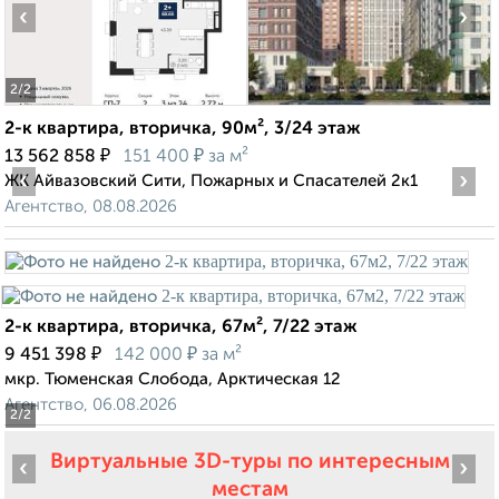
‹
›
2
/2
2-к квартира, вторичка, 90м², 3/24 этаж
₽
₽
13 562 858
151 400
за м²
‹
›
ЖК Айвазовский Сити, Пожарных и Спасателей 2к1
Агентство, 08.08.2026
2-к квартира, вторичка, 67м², 7/22 этаж
₽
₽
9 451 398
142 000
за м²
мкр. Тюменская Слобода, Арктическая 12
Агентство, 06.08.2026
2
/2
Виртуальные 3D-туры по интересным
‹
›
местам