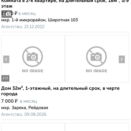
Комната в 2-к квартире, на длительный срок, 18м², 3/9
этаж
₽
5 500
в месяц
1
мкр. 1-й микрорайон, Широтная 103
Агентство, 21.12.2022
‹
›
2
/2
Дом 32м², 1-этажный, на длительный срок, в черте
города
₽
7 000
в месяц
мкр. Зарека, Рейдовая
Агентство, 09.08.2026