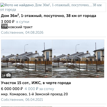
Дом 36м², 1-этажный, посуточно, 38 км от города
₽
3 000
в сутки
2
/8
Московский тракт
Собственник, 04.08.2026
14
Участок 15 сот., ИЖС, в черте города
₽
₽
6 000 000
4 000
за сотку
мкр. Комарово, 1-й Земской проезд 20
Собственник, 06.04.2021