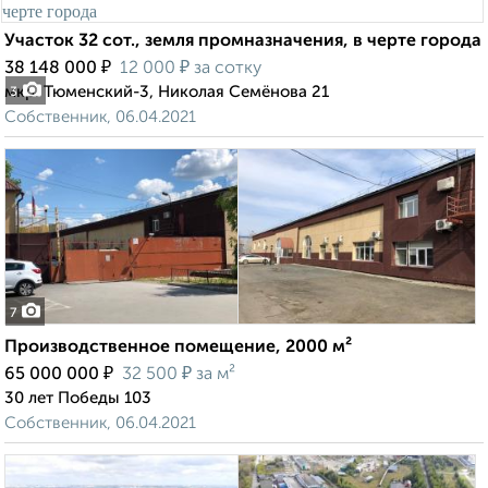
Участок 32 сот., земля промназначения, в черте города
₽
₽
38 148 000
12 000
за сотку
мкр. Тюменский-3, Николая Семёнова 21
3
Собственник, 06.04.2021
7
Производственное помещение, 2000 м²
₽
₽
65 000 000
32 500
за м²
30 лет Победы 103
Собственник, 06.04.2021