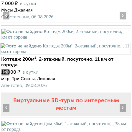
₽
7 000
в сутки
Мусы Джалиля
‹
›
Собственник, 06.08.2026
Коттедж 200м², 2-этажный, посуточно, 11 км от
города
₽
15 000
в сутки
2
/8
мкр. Три Сосны, Липовая
Агентство, 09.08.2026
Виртуальные 3D-туры по интересным
‹
›
местам