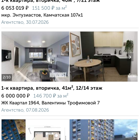
1-к квартира, вторичка, 40м², 7/21 этаж
₽
₽
6 053 019
151 500
за м²
мкр. Энтузиастов, Камчатская 107к1
Агентство, 30.07.2026
‹
›
2
/10
1-к квартира, вторичка, 41м², 12/14 этаж
₽
₽
6 000 000
146 700
за м²
ЖК Квартал 1964, Валентины Трофимовой 7
Агентство, 07.08.2026