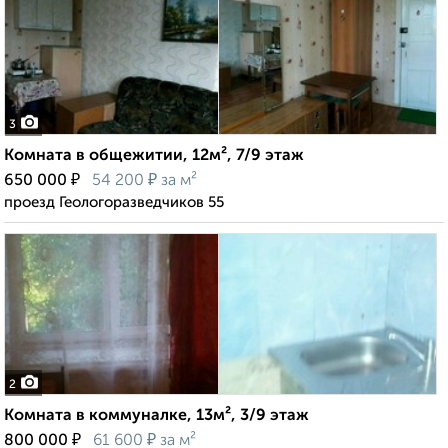
3
Комната в общежитии, 12м², 7/9 этаж
₽
₽
650 000
54 200
за м²
проезд Геологоразведчиков 55
2
Комната в коммуналке, 13м², 3/9 этаж
₽
₽
800 000
61 600
за м²