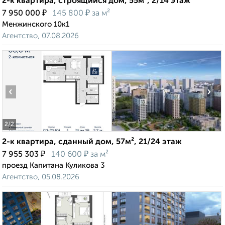
2-к квартира, строящийся дом, 55м², 2/14 этаж
₽
₽
7 950 000
145 800
за м²
Менжинского 10к1
Агентство, 07.08.2026
‹
›
2
/2
2-к квартира, сданный дом, 57м², 21/24 этаж
₽
₽
7 955 303
140 600
за м²
проезд Капитана Куликова 3
Агентство, 05.08.2026