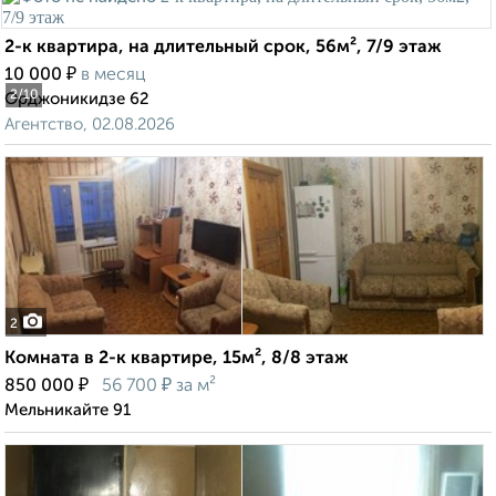
2-к квартира, на длительный срок, 56м², 7/9 этаж
₽
10 000
в месяц
2
/10
Орджоникидзе 62
Агентство, 02.08.2026
2
Комната в 2-к квартире, 15м², 8/8 этаж
₽
₽
850 000
56 700
за м²
Мельникайте 91