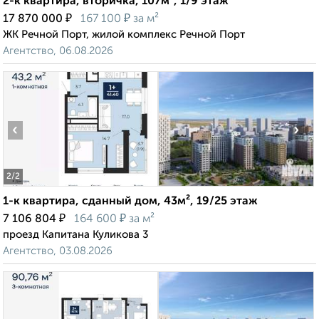
2-к квартира, вторичка, 107м², 1/9 этаж
₽
₽
17 870 000
167 100
за м²
ЖК Речной Порт, жилой комплекс Речной Порт
Агентство, 06.08.2026
‹
›
2
/2
1-к квартира, сданный дом, 43м², 19/25 этаж
₽
₽
7 106 804
164 600
за м²
проезд Капитана Куликова 3
Агентство, 03.08.2026