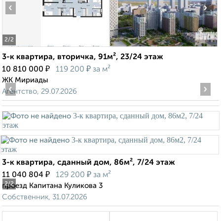
‹
›
2
/2
3-к квартира, вторичка, 91м², 23/24 этаж
₽
₽
10 810 000
119 200
за м²
ЖК Мириады
‹
›
Агентство, 29.07.2026
3-к квартира, сданный дом, 86м², 7/24 этаж
₽
₽
11 040 804
129 200
за м²
2
/2
проезд Капитана Куликова 3
Собственник, 31.07.2026