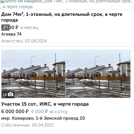
Дом 74м², 1-этажный, на длительный срок, в черте
города
₽
9 000
в месяц
2
/6
Агеева 74
Агентство, 02.08.2026
14
Участок 15 сот., ИЖС, в черте города
₽
₽
6 000 000
4 000
за сотку
мкр. Комарово, 1-й Земской проезд 20
Собственник, 06.04.2021