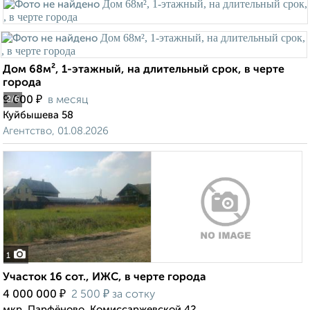
Дом 68м², 1-этажный, на длительный срок, в черте
города
₽
9 000
в месяц
2
/6
Куйбышева 58
Агентство, 01.08.2026
1
Участок 16 сот., ИЖС, в черте города
₽
₽
4 000 000
2 500
за сотку
мкр. Парфёново, Комиссаржевской 42