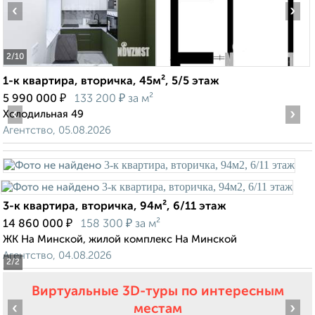
‹
›
2
/10
1-к квартира, вторичка, 45м², 5/5 этаж
₽
₽
5 990 000
133 200
за м²
‹
›
Холодильная 49
Агентство, 05.08.2026
3-к квартира, вторичка, 94м², 6/11 этаж
₽
₽
14 860 000
158 300
за м²
ЖК На Минской, жилой комплекс На Минской
Агентство, 04.08.2026
2
/2
Виртуальные 3D-туры по интересным
‹
›
местам