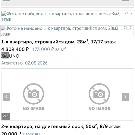
1-к квартира, строящийся дом, 28м², 17/17 этаж
₽
₽
4 809 400
173 000
за м²
2
/1
ЖК UNO
Агентство, 02.08.2026
‹
›
2
/5
2-к квартира, на длительный срок, 50м², 8/9 этаж
₽
20 000
в месяц