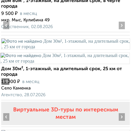
Дом 80м², 1-этажный, на длительный срок, в черте
города
₽
9 500
в месяц
мкр. Мыс, Кулибина 49
‹
›
Собственник, 02.08.2026
Дом 30м², 1-этажный, на длительный срок, 25 км от
города
₽
15 000
в месяц
2
/8
Село Каменка
Агентство, 28.07.2026
Виртуальные 3D-туры по интересным
‹
›
местам