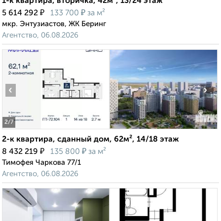
1-к квартира, вторичка, 42м², 13/24 этаж
₽
₽
5 614 292
133 700
за м²
мкр. Энтузиастов, ЖК Беринг
Агентство, 06.08.2026
‹
›
2
/7
2-к квартира, сданный дом, 62м², 14/18 этаж
₽
₽
8 432 219
135 800
за м²
Тимофея Чаркова 77/1
Агентство, 06.08.2026