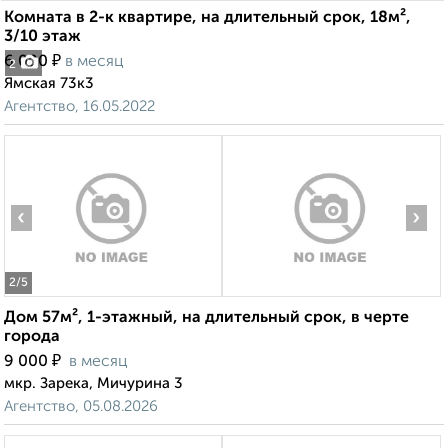
Комната в 2-к квартире, на длительный срок, 18м²,
3/10 этаж
₽
6 000
в месяц
2
Ямская 73к3
Агентство, 16.05.2022
‹
›
2
/5
Дом 57м², 1-этажный, на длительный срок, в черте
города
₽
9 000
в месяц
мкр. Зарека, Мичурина 3
Агентство, 05.08.2026