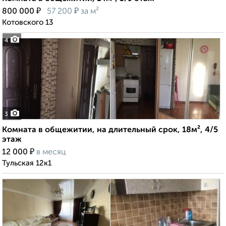
₽
₽
800 000
57 200
за м²
Котовского 13
4
3
Комната в общежитии, на длительный срок, 18м², 4/5
этаж
₽
12 000
в месяц
Тульская 12к1