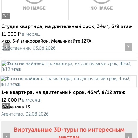
2
/4
Студия квартира, на длительный срок, 34м², 6/9 этаж
₽
11 000
в месяц
мкр. 6-й микрорайон, Мельникайте 127А
‹
›
Собственник, 03.08.2026
1-к квартира, на длительный срок, 45м², 8/12 этаж
₽
12 000
в месяц
2
/3
Кузнецова 13
Агентство, 02.08.2026
Виртуальные 3D-туры по интересным
‹
›
местам