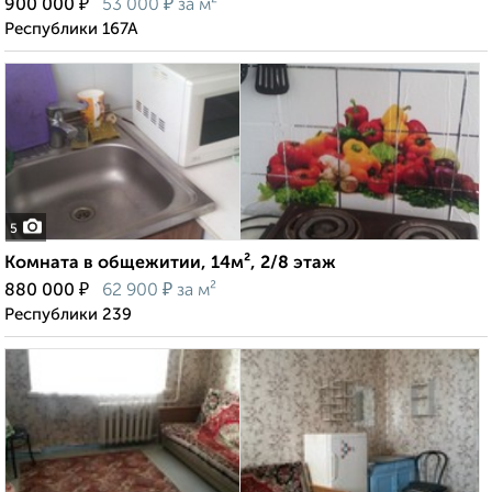
₽
₽
900 000
53 000
за м²
Республики 167А
5
Комната в общежитии, 14м², 2/8 этаж
₽
₽
880 000
62 900
за м²
Республики 239