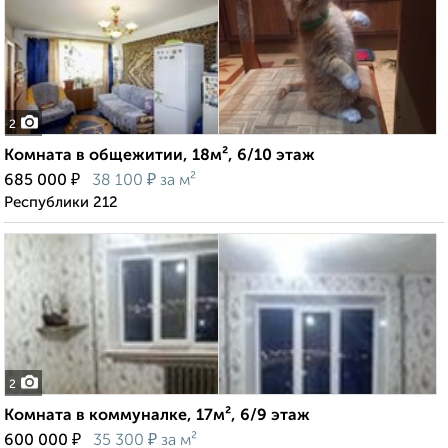
2
Комната в общежитии, 18м², 6/10 этаж
₽
₽
685 000
38 100
за м²
Республики 212
2
Комната в коммуналке, 17м², 6/9 этаж
₽
₽
600 000
35 300
за м²