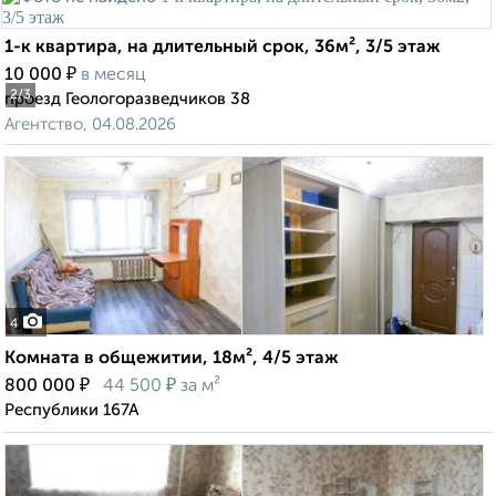
1-к квартира, на длительный срок, 36м², 3/5 этаж
₽
10 000
в месяц
2
/3
проезд Геологоразведчиков 38
Агентство, 04.08.2026
4
Комната в общежитии, 18м², 4/5 этаж
₽
₽
800 000
44 500
за м²
Республики 167А