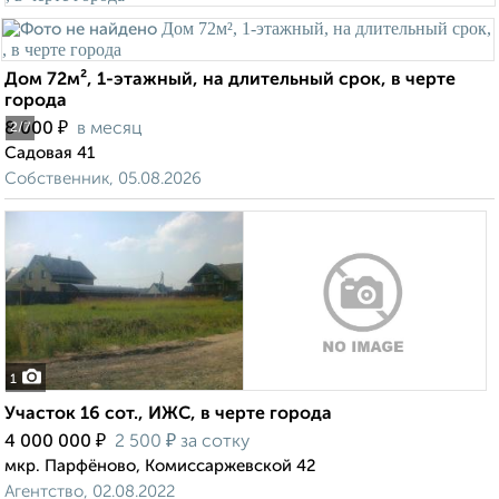
Дом 72м², 1-этажный, на длительный срок, в черте
города
₽
8 000
в месяц
2
/7
Садовая 41
Собственник, 05.08.2026
1
Участок 16 сот., ИЖС, в черте города
₽
₽
4 000 000
2 500
за сотку
мкр. Парфёново, Комиссаржевской 42
Агентство, 02.08.2022