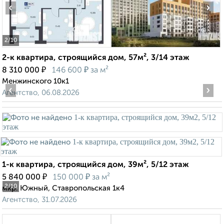
‹
›
2
/10
2-к квартира, строящийся дом, 57м², 3/14 этаж
₽
₽
8 310 000
146 600
за м²
Менжинского 10к1
‹
›
Агентство, 06.08.2026
1-к квартира, строящийся дом, 39м², 5/12 этаж
₽
₽
5 840 000
150 000
за м²
2
/10
мкр. Южный, Ставропольская 1к4
Агентство, 31.07.2026