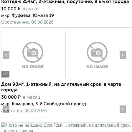
Коттедж 254м², 2-этажный, посуточно, 9 км от города
₽
10 000
в сутки
мкр. Фуфаева, Южная 19
Собственник, 06.08.2026
‹
›
2
/3
Дом 90м², 1-этажный, на длительный срок, в черте
города
₽
30 000
в месяц
мкр. Комарово, 3-й Слободской проезд
‹
›
Агентство, 06.08.2026