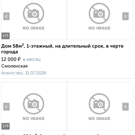
‹
›
2
/5
Дом 58м², 1-этажный, на длительный срок, в черте
города
₽
12 000
в месяц
Смоленская
Агентство, 31.07.2026
‹
›
2
/9