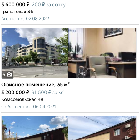
₽
₽
3 600 000
200
за сотку
Гранатовая 36
Агентство, 02.08.2022
8
Офисное помещение, 35 м²
₽
₽
3 200 000
91 500
за м²
Комсомольская 49
Собственник, 06.04.2021