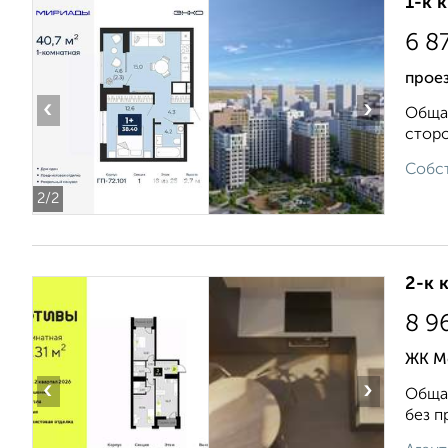
1-к 
6 8
проез
‹
›
Общая
сторо
Собст
2
/2
2-к 
8 9
ЖК М
‹
›
Общая
без п