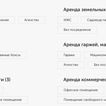
Аренда земельных 
чения
Агенство
ИЖС
Садоводст
Без посредников
Аренда гаржей, м
ражные боксы
Гаражи
Машиноме
Агенство
Без по
 (3)
Аренда коммерчес
Офисное помещение
ое помещение
Помещение свободного н