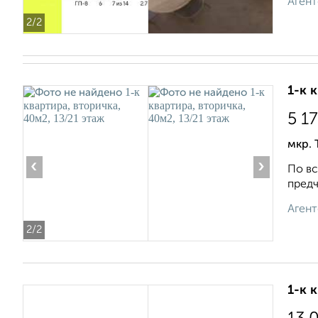
Агент
2
/2
1-к 
5 1
мкр. 
‹
›
По вс
предч
Агент
2
/2
1-к 