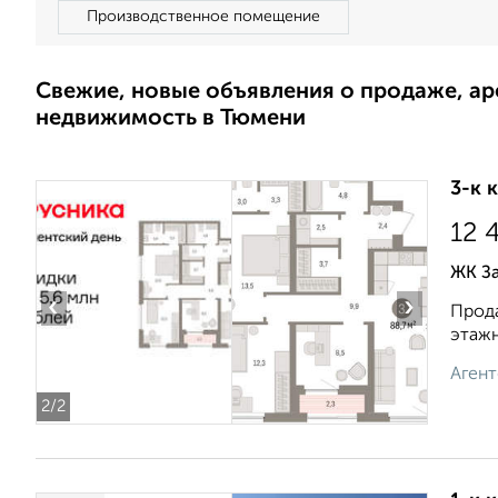
Производственное помещение
Свежие, новые объявления о продаже, а
недвижимость в Тюмени
3-к 
12 
ЖК За
‹
›
Прода
этажн
Агент
2
/2