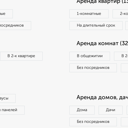
Аренда квартир (1
ные
1‑комнатные
2‑к
посредников
На длительный срок
Аренда комнат (32
В 2‑к квартире
В общежитии
В 2
Без посредников
Аренда домов, дач
аусы
п панелей
Дома
Дачи
Без посредников