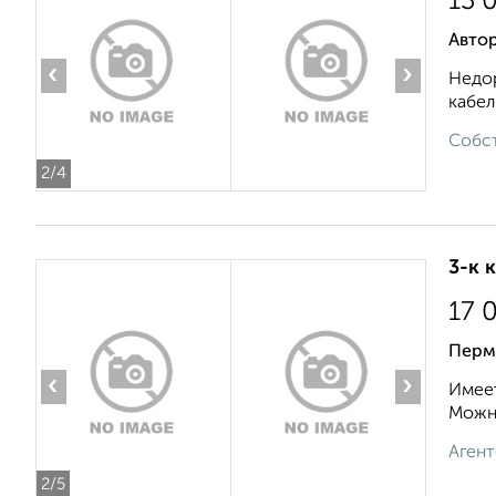
13 
Авто
‹
›
Недор
кабел
Собст
2
/4
3-к 
17 
Перм
‹
›
Имеет
Можно
Агент
2
/5