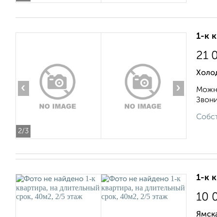
1-к 
21 
Холо
‹
›
Можно
Звонит
Собст
2
/3
1-к 
10 
Ямска