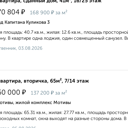
квартира, сданный дом, 41м², 16/25 этаж
₽
70 804
₽
168 900
за м²
д Капитана Куликова 3
 площадь: 40.7 кв.м., жилая: 12.6 кв.м., площадь просторно
ну. В квартире одна лоджия, один совмещенный санузел. Выс
венник, 03.08.2026
квартира, вторичка, 65м², 7/14 этаж
₽
60 000
₽
137 200
за м²
отивы, жилой комплекс Мотивы
 площадь: 65.31 кв.м., жилая: 27.77 кв.м., площадь простор
роходных комнат, окна выходят на paзные стороны дома. В к