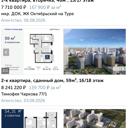
1-к квартира, вторичка, 46м², 15/17 этаж
₽
₽
7 710 000
167 900
за м²
мкр. ДОК, ЖК Октябрьский на Туре
Агентство, 06.08.2026
‹
›
2
/2
2-к квартира, сданный дом, 59м², 16/18 этаж
₽
₽
8 241 220
139 700
за м²
Тимофея Чаркова 77/1
Агентство, 03.08.2026