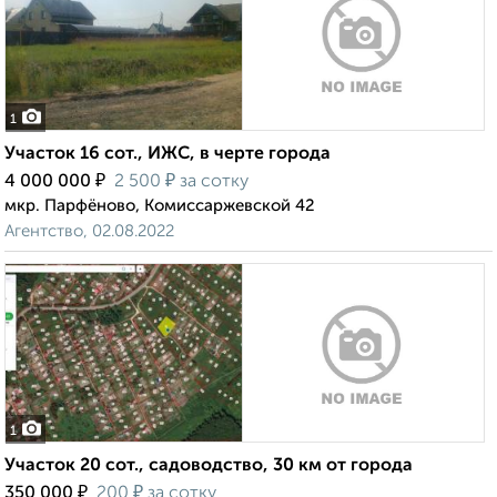
1
Участок 16 сот., ИЖС, в черте города
₽
₽
4 000 000
2 500
за сотку
мкр. Парфёново, Комиссаржевской 42
Агентство, 02.08.2022
1
Участок 20 сот., садоводство, 30 км от города
₽
₽
350 000
200
за сотку