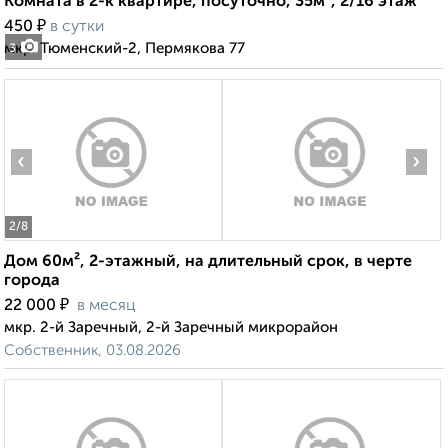
Комната в 2-к квартире, посуточно, 35м², 2/16 этаж
₽
450
в сутки
мкр. Тюменский-2, Пермякова 77
3
‹
›
2
/8
Дом 60м², 2-этажный, на длительный срок, в черте
города
₽
22 000
в месяц
мкр. 2-й Заречный, 2-й Заречный микрорайон
Собственник, 03.08.2026