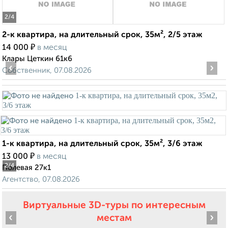
2
/4
2-к квартира, на длительный срок, 35м², 2/5 этаж
₽
14 000
в месяц
Клары Цеткин 61к6
‹
›
Собственник, 07.08.2026
1-к квартира, на длительный срок, 35м², 3/6 этаж
₽
13 000
в месяц
2
/4
Полевая 27к1
Агентство, 07.08.2026
Виртуальные 3D-туры по интересным
‹
›
местам