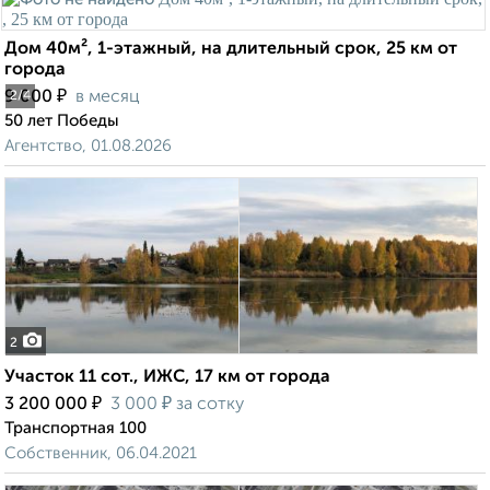
Дом 40м², 1-этажный, на длительный срок, 25 км от
города
₽
9 000
в месяц
2
/4
50 лет Победы
Агентство, 01.08.2026
2
Участок 11 сот., ИЖС, 17 км от города
₽
₽
3 200 000
3 000
за сотку
Транспортная 100
Собственник, 06.04.2021