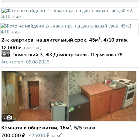
2-к квартира, на длительный срок, 45м², 4/10 этаж
₽
12 000
в месяц
2
/4
мкр. Тюменский-3, ЖК Домостроитель, Пермякова 78
Агентство, 05.08.2026
3
Комната в общежитии, 16м², 5/5 этаж
₽
₽
700 000
43 800
за м²