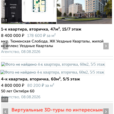
‹
›
2
/2
1-к квартира, вторичка, 47м², 15/7 этаж
₽
₽
8 400 000
178 600
за м²
мкр. Тюменская Слобода, ЖК Уездные Кварталы, жилой
‹
›
комплекс Уездные Кварталы
Агентство, 08.08.2026
4-к квартира, вторичка, 60м², 5/5 этаж
₽
₽
4 800 000
80 200
за м²
50 лет Октября 60
Агентство, 08.08.2026
2
/2
Виртуальные 3D-туры по интересным
‹
›