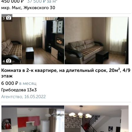
₽
₽
450 000
37 500
за м²
мкр. Мыс, Жуковского 30
3
4
Комната в 2-к квартире, на длительный срок, 20м², 4/9
этаж
₽
6 000
в месяц
Грибоедова 13к3
Агентство, 16.05.2022