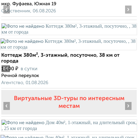
мкр. Фуфаева, Южная 19
‹
›
Собственник, 06.08.2026
Коттедж 380м², 3-этажный, посуточно, 38 км от
города
₽
1 000
в сутки
2
/8
Речной переулок
Агентство, 01.08.2026
Виртуальные 3D-туры по интересным
‹
›
местам