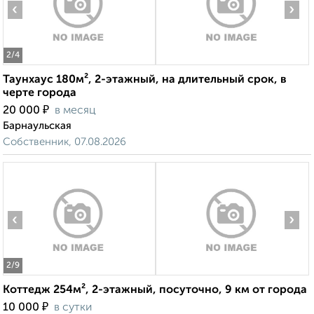
‹
›
2
/4
Таунхаус 180м², 2-этажный, на длительный срок, в
черте города
₽
20 000
в месяц
Барнаульская
Собственник, 07.08.2026
‹
›
2
/9
Коттедж 254м², 2-этажный, посуточно, 9 км от города
₽
10 000
в сутки