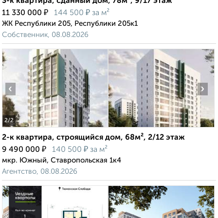
3-к квартира, сданный дом, 78м², 9/17 этаж
₽
₽
11 330 000
144 500
за м²
ЖК Республики 205, Республики 205к1
Собственник, 08.08.2026
‹
›
2
/2
2-к квартира, строящийся дом, 68м², 2/12 этаж
₽
₽
9 490 000
140 500
за м²
мкр. Южный, Ставропольская 1к4
Агентство, 08.08.2026