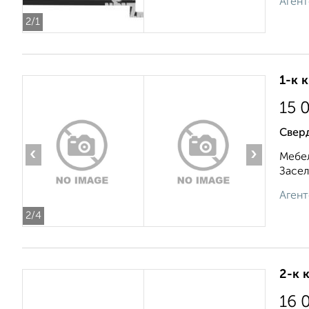
Агент
2
/1
1-к 
15 
Свер
‹
›
Мебел
Засел
Агент
2
/4
2-к 
16 