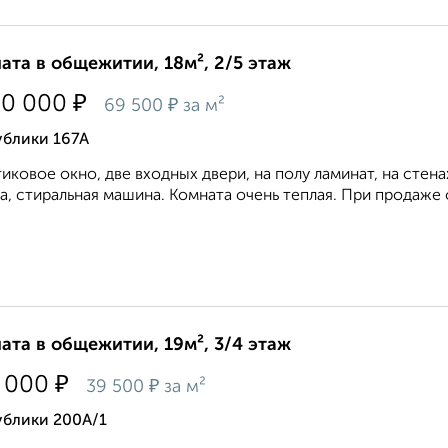
ата в общежитии, 18м², 2/5 этаж
₽
50 000
₽
69 500
за м²
ублики 167А
иковое окно, две входных двери, на полу ламинат, на стена
а, стиральная машина. Комната очень теплая. При продаже 
ата в общежитии, 19м², 3/4 этаж
₽
 000
₽
39 500
за м²
ублики 200А/1