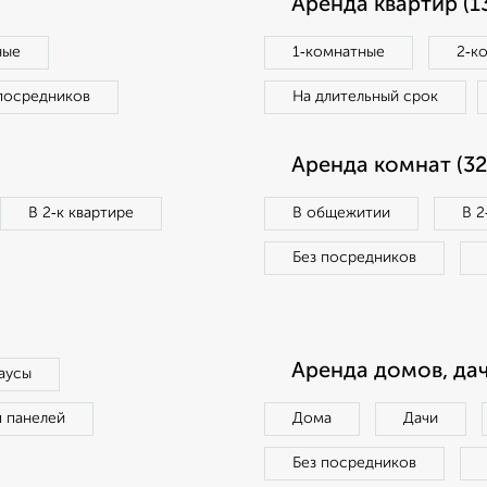
Аренда квартир (1
ные
1‑комнатные
2‑к
посредников
На длительный срок
Аренда комнат (32
В 2‑к квартире
В общежитии
В 2
Без посредников
Аренда домов, дач
аусы
п панелей
Дома
Дачи
Без посредников