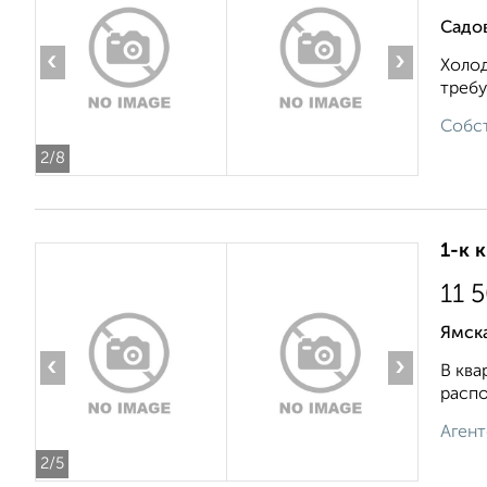
Садов
‹
›
Холод
требу
Собст
2
/8
1-к 
11 
Ямск
‹
›
В ква
распо
Агент
2
/5