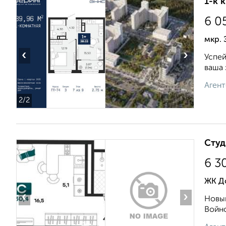
1-к 
6 0
мкр. 
‹
›
Успей
ваша 
Агент
2
/2
Студ
6 3
ЖК До
‹
›
Новый
Войно