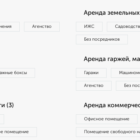
Аренда земельных 
чения
Агенство
ИЖС
Садоводст
Без посредников
Аренда гаржей, м
ражные боксы
Гаражи
Машиноме
Агенство
Без по
 (3)
Аренда коммерчес
Офисное помещение
ое помещение
Помещение свободного н