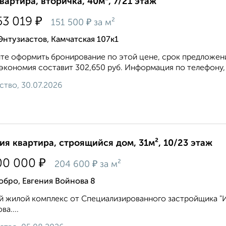
квартира, вторичка, 40м², 7/21 этаж
₽
53 019
₽
151 500
за м²
Энтузиастов, Камчатская 107к1
те оформить бронирование по этой цене, срок предложени
экономия составит 302,650 руб. Информация по телефону,
ство, 30.07.2026
ия квартира, строящийся дом, 31м², 10/23 этаж
₽
00 000
₽
204 600
за м²
бро, Евгения Войнова 8
 жилой комплекс от Специализированного застройщика "ИН
ва....