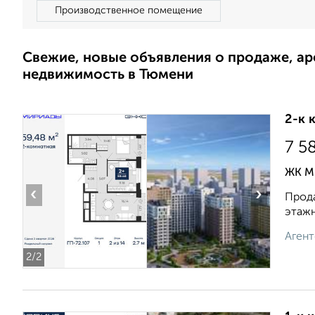
Производственное помещение
Свежие, новые объявления о продаже, а
недвижимость в Тюмени
2-к 
7 5
ЖК М
‹
›
Прода
этажн
Агент
2
/2