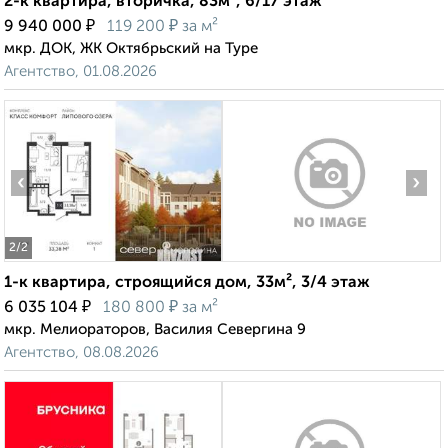
2-к квартира, вторичка, 83м², 6/17 этаж
₽
₽
9 940 000
119 200
за м²
мкр. ДОК, ЖК Октябрьский на Туре
Агентство, 01.08.2026
‹
›
2
/2
1-к квартира, строящийся дом, 33м², 3/4 этаж
₽
₽
6 035 104
180 800
за м²
мкр. Мелиораторов, Василия Севергина 9
Агентство, 08.08.2026