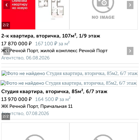
‹
›
2
/2
2-к квартира, вторичка, 107м², 1/9 этаж
₽
₽
17 870 000
167 100
за м²
‹
›
ЖК Речной Порт, жилой комплекс Речной Порт
Агентство, 06.08.2026
Студия квартира, вторичка, 85м², 6/7 этаж
₽
₽
13 970 000
164 500
за м²
ЖК Речной Порт, Причальная 11
Агентство, 07.08.2026
2
/2