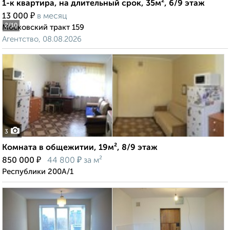
1-к квартира, на длительный срок, 35м², 6/9 этаж
₽
13 000
в месяц
2
/10
Московский тракт 159
Агентство, 08.08.2026
3
Комната в общежитии, 19м², 8/9 этаж
₽
₽
850 000
44 800
за м²
Республики 200А/1