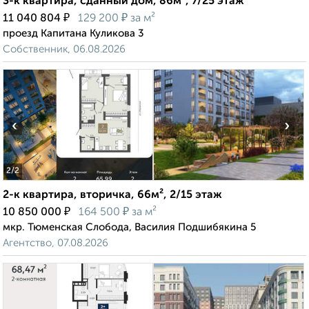
3-к квартира, сданный дом, 86м², 7/25 этаж
₽
₽
11 040 804
129 200
за м²
проезд Капитана Куликова 3
Собственник, 06.08.2026
‹
›
2
/2
2-к квартира, вторичка, 66м², 2/15 этаж
₽
₽
10 850 000
164 500
за м²
мкр. Тюменская Слобода, Василия Подшибякина 5
Агентство, 07.08.2026