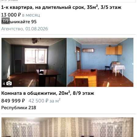
1-к квартира, на длительный срок, 35м², 3/5 этаж
₽
13 000
в месяц
2
/5
Мельникайте 95
Агентство, 01.08.2026
4
Комната в общежитии, 20м², 8/9 этаж
₽
₽
849 999
42 500
за м²
Республики 218