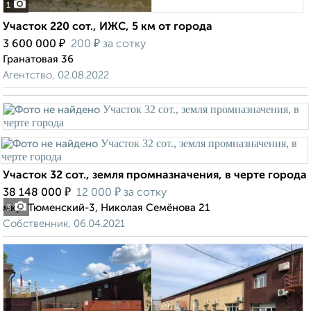
1
Участок 220 сот., ИЖС, 5 км от города
₽
₽
3 600 000
200
за сотку
Гранатовая 36
Агентство, 02.08.2022
Участок 32 сот., земля промназначения, в черте города
₽
₽
38 148 000
12 000
за сотку
мкр. Тюменский-3, Николая Семёнова 21
3
Собственник, 06.04.2021