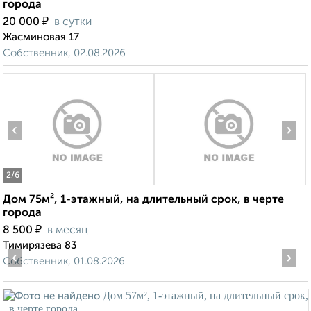
города
₽
20 000
в сутки
Жасминовая 17
Собственник, 02.08.2026
‹
›
2
/6
Дом 75м², 1-этажный, на длительный срок, в черте
города
₽
8 500
в месяц
Тимирязева 83
‹
›
Собственник, 01.08.2026