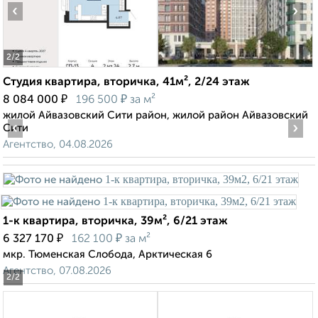
‹
›
2
/2
Студия квартира, вторичка, 41м², 2/24 этаж
₽
₽
8 084 000
196 500
за м²
жилой Айвазовский Сити район, жилой район Айвазовский
‹
›
Сити
Агентство, 04.08.2026
1-к квартира, вторичка, 39м², 6/21 этаж
₽
₽
6 327 170
162 100
за м²
мкр. Тюменская Слобода, Арктическая 6
Агентство, 07.08.2026
2
/2