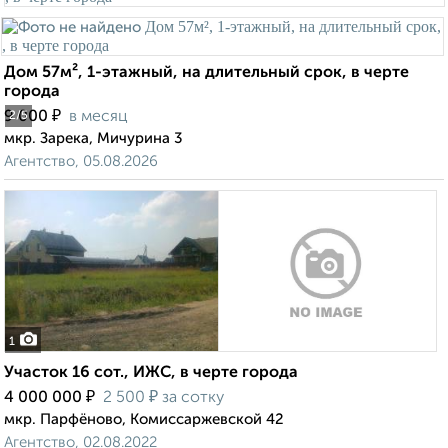
Дом 57м², 1-этажный, на длительный срок, в черте
города
₽
9 000
в месяц
2
/5
мкр. Зарека, Мичурина 3
Агентство, 05.08.2026
1
Участок 16 сот., ИЖС, в черте города
₽
₽
4 000 000
2 500
за сотку
мкр. Парфёново, Комиссаржевской 42
Агентство, 02.08.2022