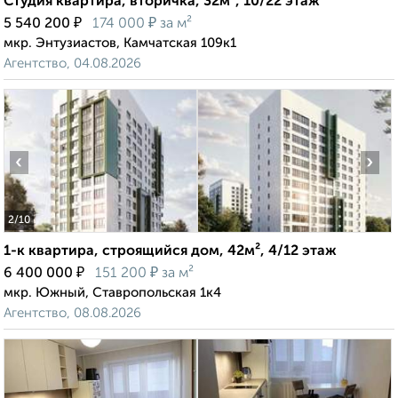
Студия квартира, вторичка, 32м², 10/22 этаж
₽
₽
5 540 200
174 000
за м²
мкр. Энтузиастов, Камчатская 109к1
Агентство, 04.08.2026
‹
›
2
/10
1-к квартира, строящийся дом, 42м², 4/12 этаж
₽
₽
6 400 000
151 200
за м²
мкр. Южный, Ставропольская 1к4
Агентство, 08.08.2026