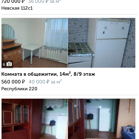
₽
₽
720 000
36 000
за м²
Невская 112с1
6
Комната в общежитии, 14м², 8/9 этаж
₽
₽
560 000
40 000
за м²
Республики 220