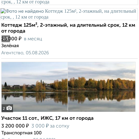
Коттедж 125м², 2-этажный, на длительный срок, 12 км
от города
₽
25 000
в месяц
2
/5
Зелёная
Агентство, 05.08.2026
2
Участок 11 сот., ИЖС, 17 км от города
₽
₽
3 200 000
3 000
за сотку
Транспортная 100