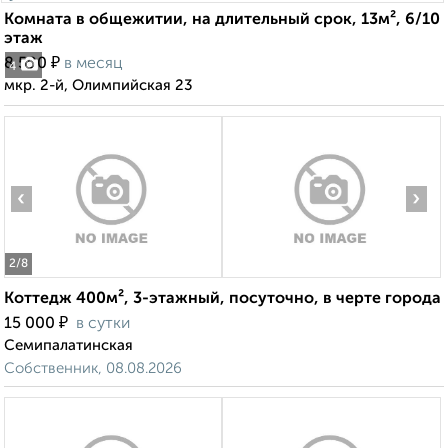
Комната в общежитии, на длительный срок, 13м², 6/10
этаж
₽
8 500
в месяц
4
мкр. 2-й, Олимпийская 23
‹
›
2
/8
Коттедж 400м², 3-этажный, посуточно, в черте города
₽
15 000
в сутки
Семипалатинская
Собственник, 08.08.2026