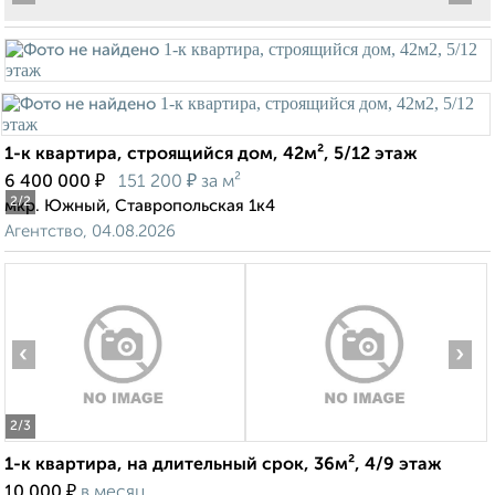
1-к квартира, строящийся дом, 42м², 5/12 этаж
₽
₽
6 400 000
151 200
за м²
2
/2
мкр. Южный, Ставропольская 1к4
Агентство, 04.08.2026
‹
›
2
/3
1-к квартира, на длительный срок, 36м², 4/9 этаж
₽
10 000
в месяц