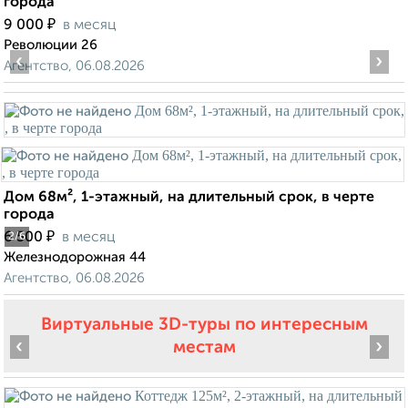
города
₽
9 000
в месяц
Революции 26
‹
›
Агентство, 06.08.2026
Дом 68м², 1-этажный, на длительный срок, в черте
города
₽
6 500
в месяц
2
/6
Железнодорожная 44
Агентство, 06.08.2026
Виртуальные 3D-туры по интересным
‹
›
местам