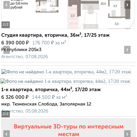
‹
›
2
/2
Студия квартира, вторичка, 36м², 17/25 этаж
₽
₽
6 390 000
176 700
за м²
‹
›
Республики 205к3
Агентство, 07.08.2026
1-к квартира, вторичка, 44м², 17/20 этаж
₽
₽
6 326 000
144 500
за м²
мкр. Тюменская Слобода, Заполярная 12
Агентство, 05.08.2026
2
/2
Виртуальные 3D-туры по интересным
‹
›
местам