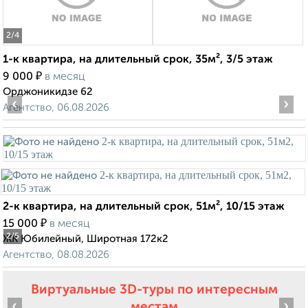
2
/4
1-к квартира, на длительный срок, 35м², 3/5 этаж
₽
9 000
в месяц
Орджоникидзе 62
‹
›
Агентство, 06.08.2026
2-к квартира, на длительный срок, 51м², 10/15 этаж
₽
15 000
в месяц
2
/5
ЖК Юбилейный, Широтная 172к2
Агентство, 08.08.2026
Виртуальные 3D-туры по интересным
‹
›
местам