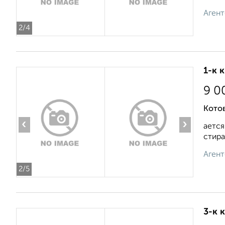
Агент
2
/4
1-к 
9 0
Котов
‹
›
ается
стира
Агент
2
/5
3-к 