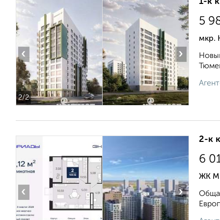
1-к 
5 9
мкр.
‹
›
Новый
Тюмен
Агент
2
/2
2-к 
6 0
ЖК М
‹
›
Общая
Европ