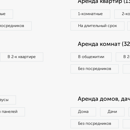
Аренда квартир (1
ные
1‑комнатные
2‑к
посредников
На длительный срок
Аренда комнат (32
В 2‑к квартире
В общежитии
В 2
Без посредников
Аренда домов, дач
аусы
п панелей
Дома
Дачи
Без посредников