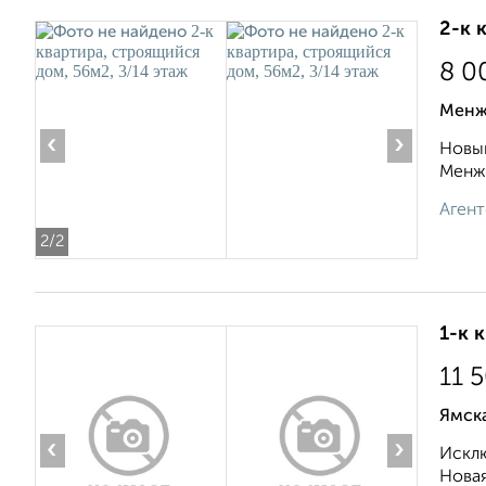
2-к 
8 0
Менж
‹
›
Новый
Менжи
Агент
2
/2
1-к 
11 
Ямск
‹
›
Исклю
Новая