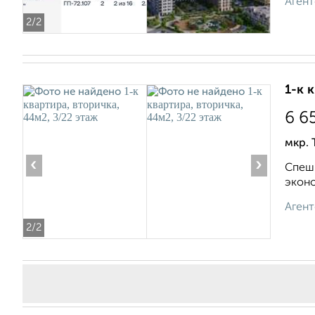
Агент
2
/2
1-к 
6 6
мкр. 
‹
›
Спеши
эконо
Агент
2
/2