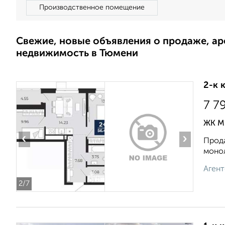
Производственное помещение
Свежие, новые объявления о продаже, а
недвижимость в Тюмени
2-к 
7 7
ЖК М
‹
›
Прода
монол
Агент
2
/7