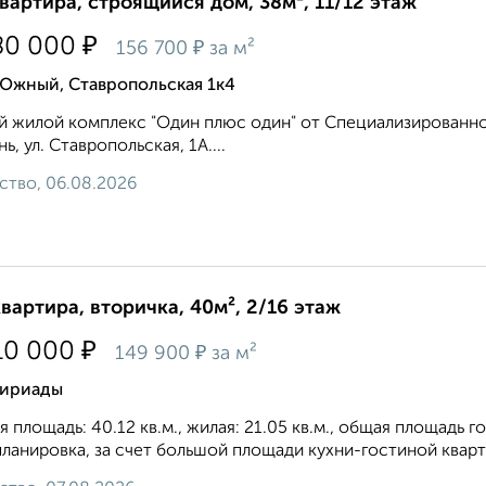
квартира, строящийся дом, 38м², 11/12 этаж
₽
80 000
₽
156 700
за м²
 Южный, Ставропольская 1к4
 жилой комплекс "Один плюс один" от Специализированног
ь, ул. Ставропольская, 1А....
ство, 06.08.2026
квартира, вторичка, 40м², 2/16 этаж
₽
10 000
₽
149 900
за м²
ириады
 площадь: 40.12 кв.м., жилая: 21.05 кв.м., общая площадь г
ланировка, за счет большой площади кухни-гостиной кварти