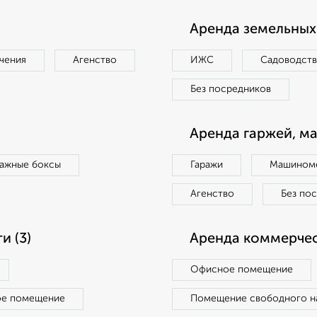
Аренда земельных 
чения
Агенство
ИЖС
Садоводст
Без посредников
Аренда гаржей, м
ражные боксы
Гаражи
Машиноме
Агенство
Без по
 (3)
Аренда коммерчес
Офисное помещение
ое помещение
Помещение свободного н