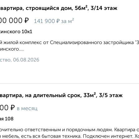
квартира, строящийся дом, 56м², 3/14 этаж
₽
00 000
₽
141 900
за м²
инского 10к1
 жилой комплекс от Специализированного застройщика "Зве
нского....
ство, 06.08.2026
квартира, на длительный срок, 33м², 3/5 этаж
₽
500
в месяц
ая 108
чительно ответственным и порядочным людям. Квартира оч
 мебель, есть вся бытовая техника. Подключен интернет. 