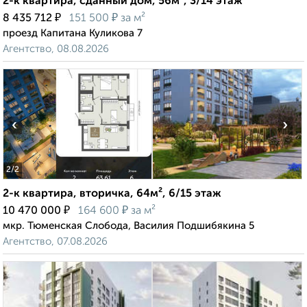
2-к квартира, сданный дом, 56м², 3/14 этаж
₽
₽
8 435 712
151 500
за м²
проезд Капитана Куликова 7
Агентство, 08.08.2026
‹
›
2
/2
2-к квартира, вторичка, 64м², 6/15 этаж
₽
₽
10 470 000
164 600
за м²
мкр. Тюменская Слобода, Василия Подшибякина 5
Агентство, 07.08.2026