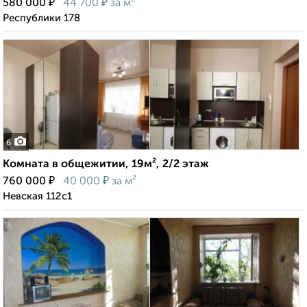
₽
₽
580 000
44 700
за м²
Республики 178
6
Комната в общежитии, 19м², 2/2 этаж
₽
₽
760 000
40 000
за м²
Невская 112с1