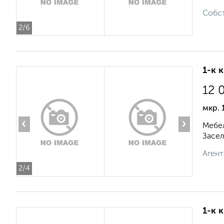
Собст
2
/6
1-к 
12 
мкр. 
‹
›
Мебел
Засел
Агент
2
/4
1-к 