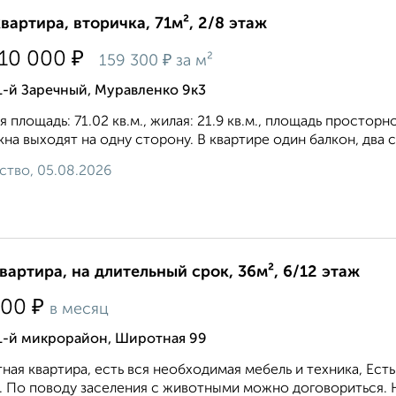
квартира, вторичка, 71м², 2/8 этаж
₽
310 000
₽
159 300
за м²
1-й Заречный, Муравленко 9к3
 площадь: 71.02 кв.м., жилая: 21.9 кв.м., площадь простор
кна выходят на одну сторону. В квартире один балкон, два 
ство, 05.08.2026
квартира, на длительный срок, 36м², 6/12 этаж
₽
000
в месяц
 1-й микрорайон, Широтная 99
ная квартира, есть вся необходимая мебель и техника, Ест
. По поводу заселения с животными можно договориться. Н