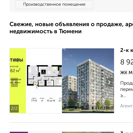
Производственное помещение
Свежие, новые объявления о продаже, а
недвижимость в Тюмени
2-к 
8 9
ЖК М
‹
›
Прода
перем
э...
Агент
2
/2