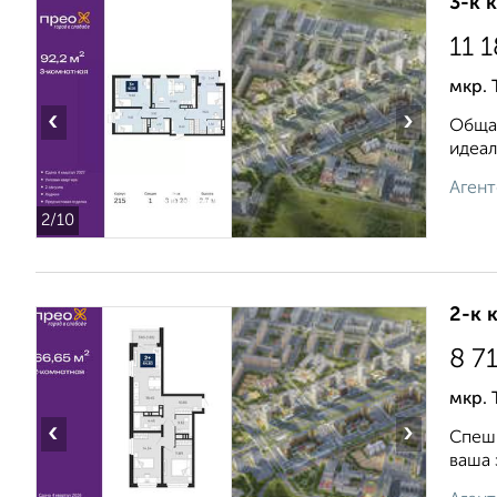
3-к 
11 
мкр. 
‹
›
Общая
идеал
Агент
2
/10
2-к 
8 7
мкр. 
‹
›
Спеши
ваша 