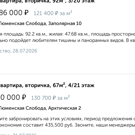
квартира, вторичка, 92м², 3/20 этаж
₽
186 000
₽
121 400
за м²
Тюменская Слобода, Заполярная 10
 площадь: 92.2 кв.м., жилая: 47.68 кв.м., площадь просторн
ьно подойдет любителям тишины и панорамных видов. В ква
ство, 28.07.2026
квартира, вторичка, 67м², 4/21 этаж
₽
10 000
₽
130 700
за м²
Тюменская Слобода, Арктическая 2
те забронировать на этих условиях, период предложения о
экономия составит 435,500 руб. Звоните, наши менеджеры 