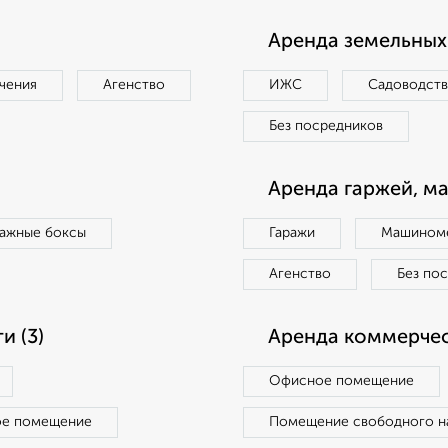
Аренда земельных 
чения
Агенство
ИЖС
Садоводст
Без посредников
Аренда гаржей, м
ражные боксы
Гаражи
Машиноме
Агенство
Без по
 (3)
Аренда коммерчес
Офисное помещение
ое помещение
Помещение свободного н