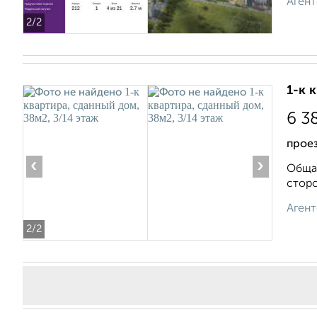
Агент
2
/2
1-к 
6 3
проез
‹
›
Общая
сторо
Агент
2
/2