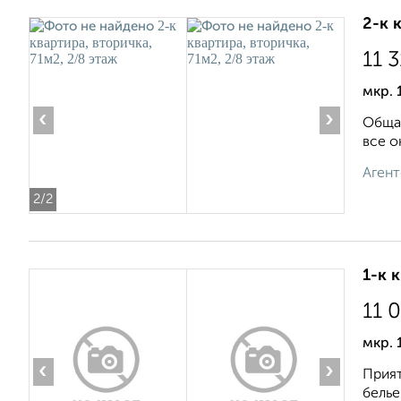
2-к 
11 
мкр. 
‹
›
Общая
все о
Агент
2
/2
1-к 
11 
мкр.
‹
›
Прият
белье