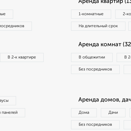
Аренда квартир (1
ные
1‑комнатные
2‑к
посредников
На длительный срок
Аренда комнат (32
В 2‑к квартире
В общежитии
В 2
Без посредников
Аренда домов, дач
аусы
п панелей
Дома
Дачи
Без посредников