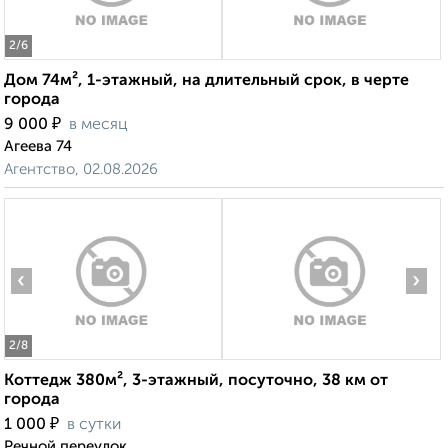
2
/6
Дом 74м², 1-этажный, на длительный срок, в черте
города
₽
9 000
в месяц
Агеева 74
Агентство, 02.08.2026
‹
›
2
/8
Коттедж 380м², 3-этажный, посуточно, 38 км от
города
₽
1 000
в сутки
Речной переулок