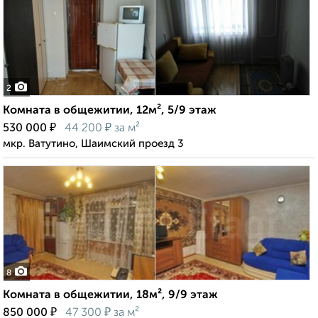
2
Комната в общежитии, 12м², 5/9 этаж
₽
₽
530 000
44 200
за м²
мкр. Ватутино, Шаимский проезд 3
8
Комната в общежитии, 18м², 9/9 этаж
₽
₽
850 000
47 300
за м²