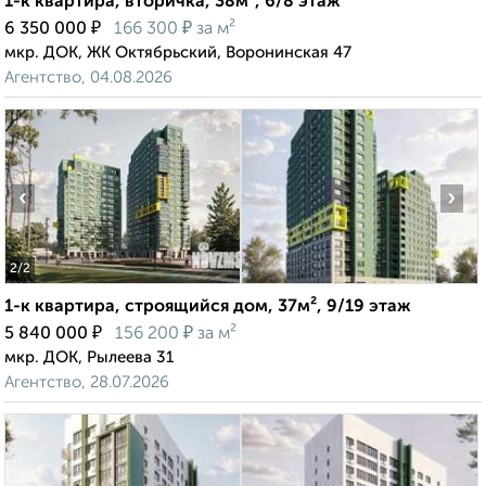
1-к квартира, вторичка, 38м², 6/8 этаж
₽
₽
6 350 000
166 300
за м²
мкр. ДОК, ЖК Октябрьский, Воронинская 47
Агентство, 04.08.2026
‹
›
2
/2
1-к квартира, строящийся дом, 37м², 9/19 этаж
₽
₽
5 840 000
156 200
за м²
мкр. ДОК, Рылеева 31
Агентство, 28.07.2026