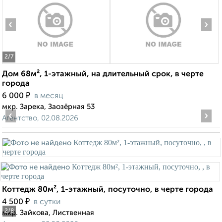
‹
›
2
/7
Дом 68м², 1-этажный, на длительный срок, в черте
города
₽
6 000
в месяц
мкр. Зарека, Заозёрная 53
‹
›
Агентство, 02.08.2026
Коттедж 80м², 1-этажный, посуточно, в черте города
₽
4 500
в сутки
2
/8
мкр. Зайкова, Лиственная