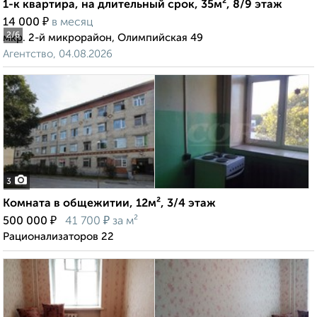
1-к квартира, на длительный срок, 35м², 8/9 этаж
₽
14 000
в месяц
2
/6
мкр. 2-й микрорайон, Олимпийская 49
Агентство, 04.08.2026
3
Комната в общежитии, 12м², 3/4 этаж
₽
₽
500 000
41 700
за м²
Рационализаторов 22