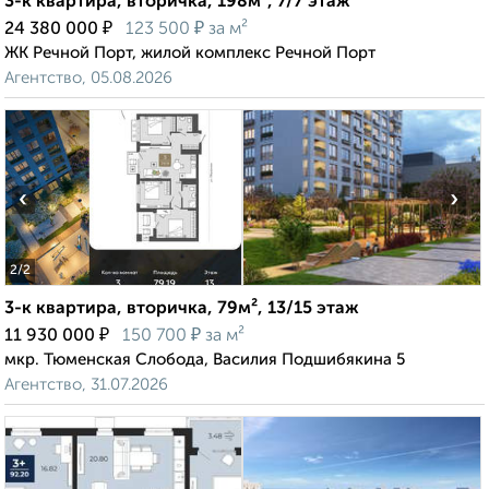
3-к квартира, вторичка, 198м², 7/7 этаж
₽
₽
24 380 000
123 500
за м²
ЖК Речной Порт, жилой комплекс Речной Порт
Агентство, 05.08.2026
‹
›
2
/2
3-к квартира, вторичка, 79м², 13/15 этаж
₽
₽
11 930 000
150 700
за м²
мкр. Тюменская Слобода, Василия Подшибякина 5
Агентство, 31.07.2026