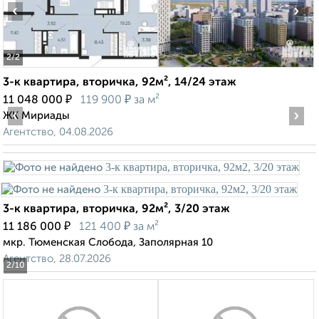
‹
›
2
/2
3-к квартира, вторичка, 92м², 14/24 этаж
₽
₽
11 048 000
119 900
за м²
‹
›
ЖК Мириады
Агентство, 04.08.2026
3-к квартира, вторичка, 92м², 3/20 этаж
₽
₽
11 186 000
121 400
за м²
мкр. Тюменская Слобода, Заполярная 10
Агентство, 28.07.2026
2
/10