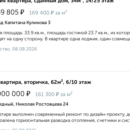
ия квартира, сданный дом, 34м², 14/25 этаж
₽
39 805
₽
169 400
за м²
д Капитана Куликова 3
 площадь: 33.9 кв.м., площадь гостиной 23.7 кв.м., из кото
ят на одну сторону. В квартире одна лоджия, один совмеще
ство, 08.08.2026
квартира, вторичка, 62м², 6/10 этаж
₽
000 000
₽
161 300
за м²
идный, Николая Ростовцева 24
ртире выполнен современный ремонт по дизайн-проекту, де
овлена горизонтальная разводка отопления, счетчики и сис