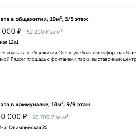
ата в общежитии, 19м², 5/5 этаж
₽
 000
₽
52 200
за м²
кая 12к1
ся комната в общежитии.Очень удобная и комфортная.В це
зкой.Рядом площадь с фонтанами,парки,выставочный центр,
ата в коммуналке, 18м², 9/9 этаж
₽
20 000
₽
56 700
за м²
2-й, Олимпийская 25