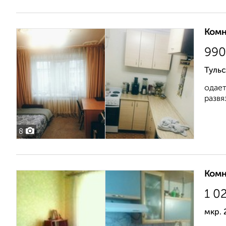
Комн
990
Тульс
одает
развя
8
Комн
1 0
мкр. 