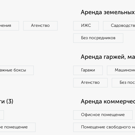
Аренда земельных 
чения
Агенство
ИЖС
Садоводст
Без посредников
Аренда гаржей, м
ражные боксы
Гаражи
Машиноме
Агенство
Без по
 (3)
Аренда коммерчес
Офисное помещение
ое помещение
Помещение свободного н