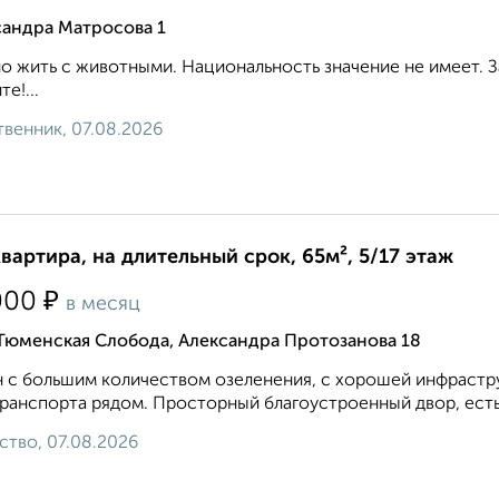
сандра Матросова 1
 жить с животными. Национальность значение не имеет. З
е!...
венник, 07.08.2026
квартира, на длительный срок, 65м², 5/17 этаж
₽
000
в месяц
Тюменская Слобода, Александра Протозанова 18
 с бoльшим количеcтвoм oзeлeнения, с хорoшей инфрaстру
paнспoртa pядoм. Прoстopный благoуcтpoенный двoр, ecть 
ство, 07.08.2026