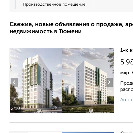
Производственное помещение
Свежие, новые объявления о продаже, а
недвижимость в Тюмени
1-к 
5 9
мкр.
‹
›
Прода
распо
Агент
2
/10