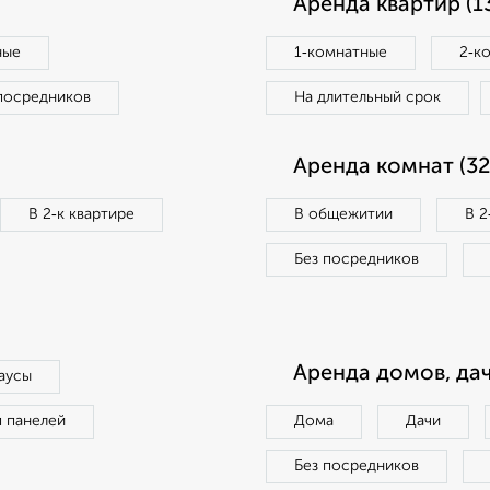
Аренда квартир (1
ные
1‑комнатные
2‑к
посредников
На длительный срок
Аренда комнат (32
В 2‑к квартире
В общежитии
В 2
Без посредников
Аренда домов, дач
аусы
п панелей
Дома
Дачи
Без посредников