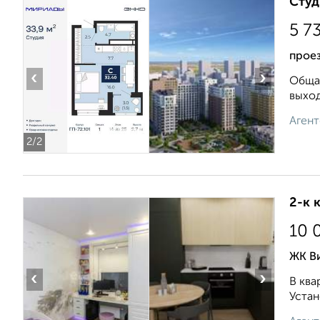
Студ
5 7
проез
‹
›
Общая
выход
Агент
2
/2
2-к 
10 
ЖК В
‹
›
В ква
Устан