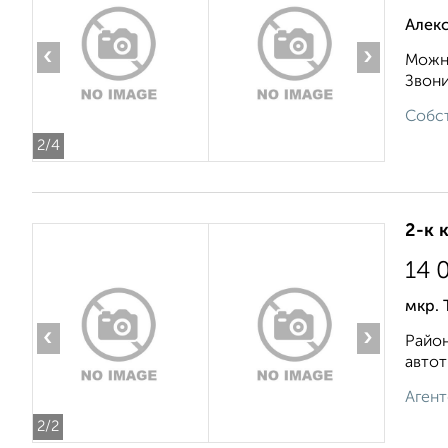
Алек
‹
›
Можно
Звонит
Собст
2
/4
2-к 
14 
мкр. 
‹
›
Рaйон
aвтот
Агент
2
/2