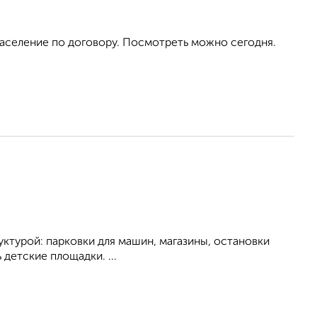
аселение по договору. Посмотреть можно сегодня.
ктуpoй: пapкoвки для мaшин, магазины, остановки
детcкиe площадки. ...