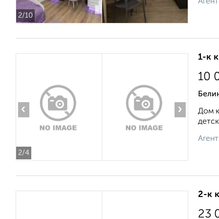
Агент
2
/10
1-к 
10 
Бели
‹
›
Дом к
детск
Агент
2
/4
2-к 
23 