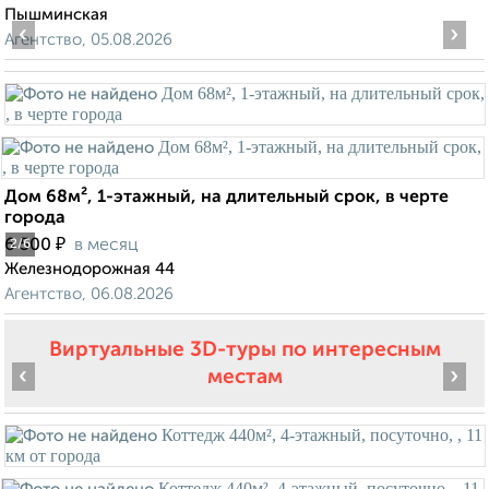
Пышминская
‹
›
Агентство, 05.08.2026
Дом 68м², 1-этажный, на длительный срок, в черте
города
₽
6 500
в месяц
2
/6
Железнодорожная 44
Агентство, 06.08.2026
Виртуальные 3D-туры по интересным
‹
›
местам