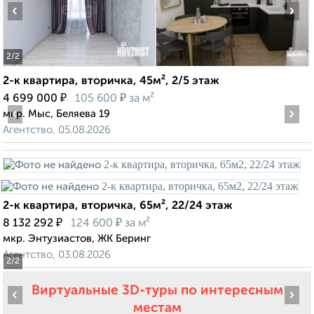
‹
›
2
/2
2-к квартира, вторичка, 45м², 2/5 этаж
₽
₽
4 699 000
105 600
за м²
‹
›
мкр. Мыс, Беляева 19
Агентство, 05.08.2026
2-к квартира, вторичка, 65м², 22/24 этаж
₽
₽
8 132 292
124 600
за м²
мкр. Энтузиастов, ЖК Беринг
Агентство, 03.08.2026
2
/2
Виртуальные 3D-туры по интересным
‹
›
местам