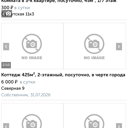
Комната в 3-к квартире, посуточно, 45м², 1/7 этаж
₽
300
в сутки
Сургутская 11к3
2
‹
›
2
/10
Коттедж 425м², 2-этажный, посуточно, в черте города
₽
6 000
в сутки
Северная 9
Собственник, 31.07.2026
‹
›