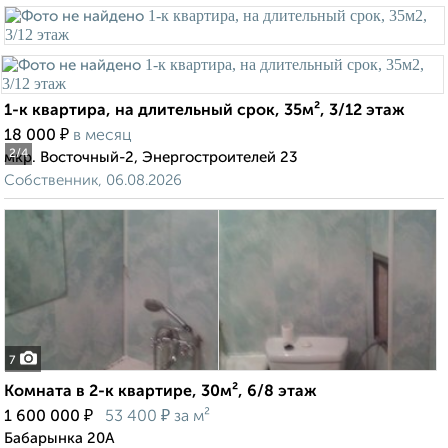
1-к квартира, на длительный срок, 35м², 3/12 этаж
₽
18 000
в месяц
2
/4
мкр. Восточный-2, Энергостроителей 23
Собственник, 06.08.2026
7
Комната в 2-к квартире, 30м², 6/8 этаж
₽
₽
1 600 000
53 400
за м²
Бабарынка 20А