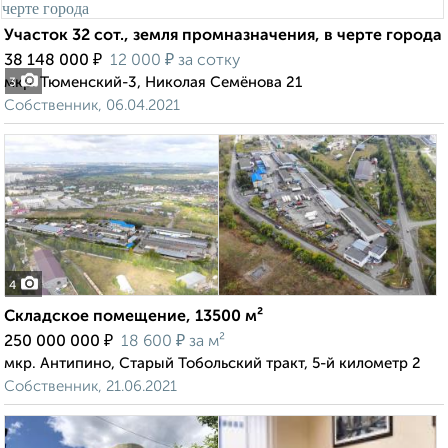
Участок 32 сот., земля промназначения, в черте города
₽
₽
38 148 000
12 000
за сотку
мкр. Тюменский-3, Николая Семёнова 21
3
Собственник, 06.04.2021
4
Складское помещение, 13500 м²
₽
₽
250 000 000
18 600
за м²
мкр. Антипино, Старый Тобольский тракт, 5-й километр 2
Собственник, 21.06.2021