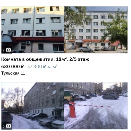
7
Комната в общежитии, 18м², 2/5 этаж
₽
₽
680 000
37 800
за м²
Тульская 11
5