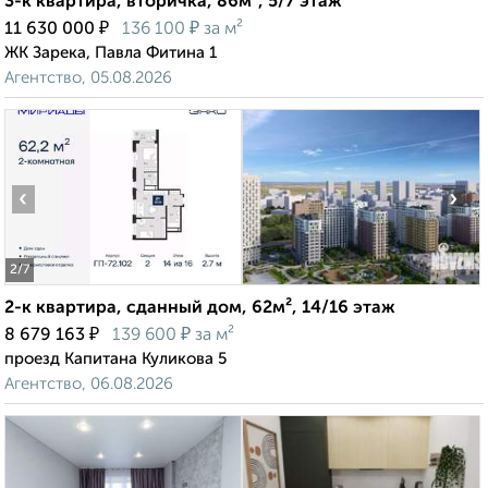
3-к квартира, вторичка, 86м², 5/7 этаж
₽
₽
11 630 000
136 100
за м²
ЖК Зарека, Павла Фитина 1
Агентство, 05.08.2026
‹
›
2
/7
2-к квартира, сданный дом, 62м², 14/16 этаж
₽
₽
8 679 163
139 600
за м²
проезд Капитана Куликова 5
Агентство, 06.08.2026