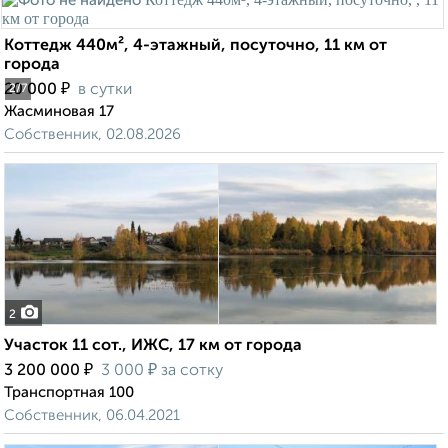
Коттедж 440м², 4-этажный, посуточно, 11 км от
города
₽
20 000
в сутки
2
/7
Жасминовая 17
Собственник, 02.08.2026
2
Участок 11 сот., ИЖС, 17 км от города
₽
₽
3 200 000
3 000
за сотку
Транспортная 100
Собственник, 06.04.2021