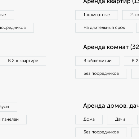
Аренда квартир (1
ные
1‑комнатные
2‑к
посредников
На длительный срок
Аренда комнат (32
В 2‑к квартире
В общежитии
В 2
Без посредников
Аренда домов, дач
аусы
п панелей
Дома
Дачи
Без посредников