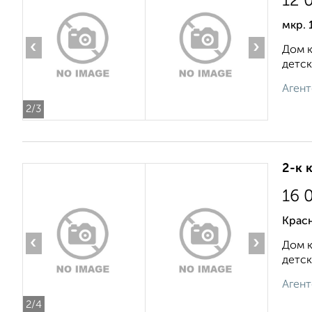
12 
мкр.
‹
›
Дом к
детск
Агент
2
/3
2-к 
16 
Красн
‹
›
Дом к
детск
Агент
2
/4