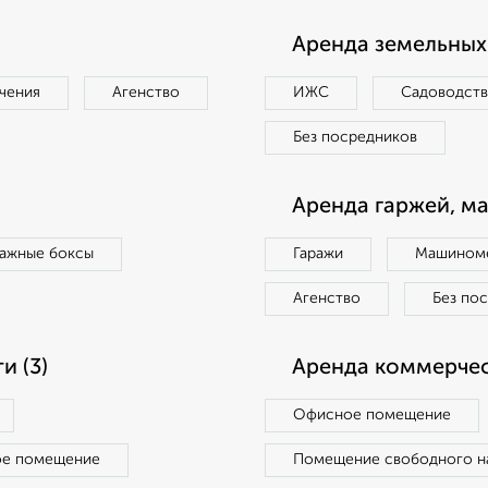
Аренда земельных 
чения
Агенство
ИЖС
Садоводст
Без посредников
Аренда гаржей, м
ражные боксы
Гаражи
Машиноме
Агенство
Без по
 (3)
Аренда коммерчес
Офисное помещение
ое помещение
Помещение свободного н