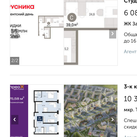
Студ
6 0
ЖК За
‹
›
Общая
до 16
Агент
2
/2
3-к 
10 
мкр. 
‹
›
Спеши
скидк