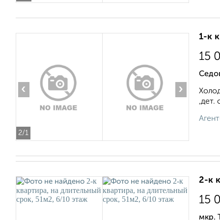
1-к 
15 
Седо
‹
›
Холод
,дет.
Агент
2
/1
2-к 
15 
мкр.