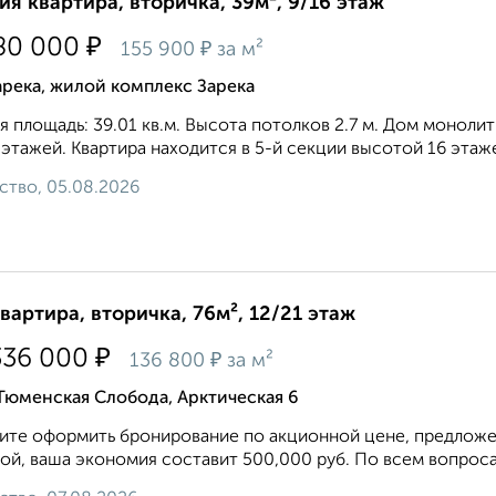
ия квартира, вторичка, 39м², 9/16 этаж
₽
80 000
₽
155 900
за м²
река, жилой комплекс Зарека
 площадь: 39.01 кв.м. Высота потолков 2.7 м. Дом моноли
 этажей. Квартира находится в 5-й секции высотой 16 этажей
ство, 05.08.2026
квартира, вторичка, 76м², 12/21 этаж
₽
336 000
₽
136 800
за м²
Тюменская Слобода, Арктическая 6
те оформить бронирование по акционной цене, предложен
ой, ваша экономия составит 500,000 руб. По всем вопроса