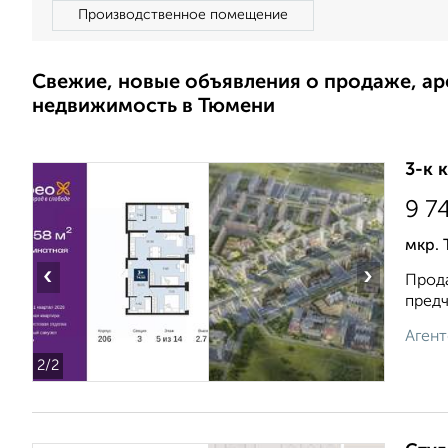
Производственное помещение
Свежие, новые объявления о продаже, а
недвижимость в Тюмени
3-к 
9 7
мкр. 
‹
›
Прода
предч
Агент
2
/2