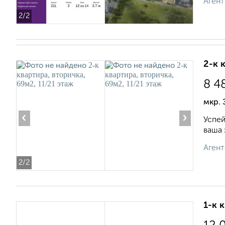
Агент
2
/2
2-к 
8 4
мкр. 
‹
›
Успей
ваша 
Агент
2
/2
1-к 